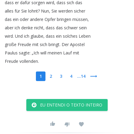
dass
er
dafür
sorgen
wird
,
dass
sich
das
alles
für
Sie
lohnt
?
Nun
,
Sie
werden
sicher
das
ein
oder
andere
Opfer
bringen
müssen
,
aber
ich
denke
nicht
,
dass
das
schwer
sein
wird
.
Und
ich
glaube
,
dass
ein
solches
Leben
große
Freude
mit
sich
bringt
.
Der
Apostel
Paulus
sagte
: „
Ich
will
meinen
Lauf
mit
Freude
vollenden
.
1
2
3
4
...14
EU ENTENDI O TEXTO INTEIRO