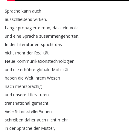
Sprache
kann
auch
ausschließend
wirken
.
Lange
propagierte
man
,
dass
ein
Volk
und
eine
Sprache
zusammengehörten
.
In
der
Literatur
entspricht
das
nicht
mehr
der
Realität
.
Neue
Kommunikationstechnologien
und
die
erhöhte
globale
Mobilität
haben
die
Welt
ihrem
Wesen
nach
mehrsprachig
und
unsere
Literaturen
transnational
gemacht
.
Viele
Schriftsteller
*
innen
schreiben
daher
auch
nicht
mehr
in
der
Sprache
der
Mutter
,