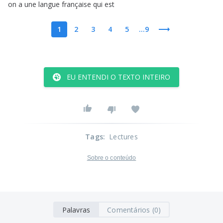
on
a
une
langue
française
qui
est
1
2
3
4
5
...9
EU ENTENDI O TEXTO INTEIRO
Tags
:
Lectures
Sobre o conteúdo
Palavras
Comentários (0)