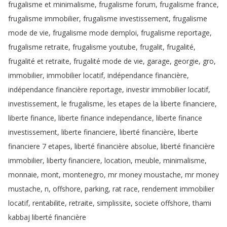
frugalisme
et
minimalisme
,
frugalisme
forum
,
frugalisme
france
,
frugalisme
immobilier
,
frugalisme
investissement
,
frugalisme
mode
de
vie
,
frugalisme
mode
demploi
,
frugalisme
reportage
,
frugalisme
retraite
,
frugalisme
youtube
,
frugalit
,
frugalité
,
frugalité
et
retraite
,
frugalité
mode
de
vie
,
garage
,
georgie
,
gro
,
immobilier
,
immobilier
locatif
,
indépendance
financière
,
indépendance
financière
reportage
,
investir
immobilier
locatif
,
investissement
,
le
frugalisme
,
les
etapes
de
la
liberte
financiere
,
liberte
finance
,
liberte
finance
independance
,
liberte
finance
investissement
,
liberte
financiere
,
liberté
financière
,
liberte
financiere
7
etapes
,
liberté
financière
absolue
,
liberté
financière
immobilier
,
liberty
financiere
,
location
,
meuble
,
minimalisme
,
monnaie
,
mont
,
montenegro
,
mr
money
moustache
,
mr
money
mustache
,
n
,
offshore
,
parking
,
rat
race
,
rendement
immobilier
locatif
,
rentabilite
,
retraite
,
simplissite
,
societe
offshore
,
thami
kabbaj
liberté
financière