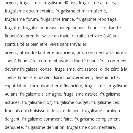
argent
,
frugalisme
,
frugalisme
40
ans
,
frugalisme
astuces
,
frugalisme
documentaire
,
frugalisme
et
minimalisme
,
frugalisme
forum
,
frugalisme
france
,
frugalisme
reportage
,
frugalité
,
frugalité
heureuse
,
indépendance
financière
,
liberté
financière
,
prendre
sa
vie
en
main
,
retraite
,
retraite
à
40
ans
,
spiritualité
et
bien
etre
,
vivre
sans
travailler
argent
,
atteindre
la
liberté
financière
,
box
,
comment
atteindre
la
liberté
financière
,
comment
avoir
la
liberté
financière
,
comment
devenir
frugaliste
,
conseil
frugalisme
,
croissance
,
d
,
de
zéro
à
la
liberté
financière
,
devenir
libre
financierement
,
devenir
riche
,
expatriation
,
formation
liberté
financière
,
frugalisme
,
frugalisme
40
ans
,
frugalisme
allemagne
,
frugalisme
astuce
,
frugalisme
astuces
,
frugalisme
blog
,
frugalisme
budget
,
frugalisme
ces
francais
qui
choisissent
de
vivre
de
peu
,
frugalisme
combien
dargent
,
frugalisme
comment
faire
,
frugalisme
complement
denquete
,
frugalisme
definition
,
frugalisme
documentaire
,