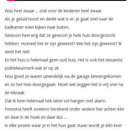
Was
heel
zwaar
...
ook
voor
de
kinderen
heel
zwaar
.
Als
je
geluid
hoort
en
denkt
wat
is
er
.
Je
gaat
snel
naar
de
badkamer
even
kijken
naar
buiten
.
Gewoon
heel
eng
dat
ze
gewoon
je
hele
huis
doorgezocht
hebben
.
Hoeveel
het
er
zijn
geweest
?
Wie
het
zijn
geweest
?
Ik
weet
het
niet
.
En
het
huis
is
helemaal
geen
oud
huis
.
Het
is
ook
het
nieuwste
politiekeurmerk
wat
er
op
zit
.
Nou
goed
ze
waren
uiteindelijk
via
de
garage
binnengekomen
en
zo
het
huis
doorgegaan
.
Moet
wel
zeggen
het
is
vrij
snel
na
de
inbraak
Dat
ik
hem
helemaal
heb
laten
vol
hangen
met
alarm
.
Feenstra
heeft
sowieso
berekend
onder
andere
hier
achter
één
en
daar
in
de
hoek
en
daar
dus
...
in
elke
positie
waar
je
in
het
huis
gaat
staan
wordt
je
één
keer