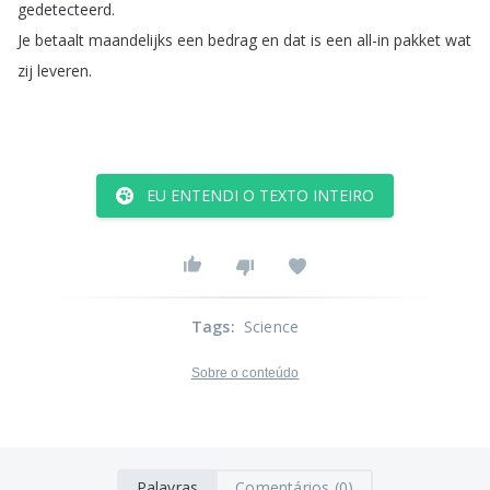
gedetecteerd
.
Je
betaalt
maandelijks
een
bedrag
en
dat
is
een
all-in
pakket
wat
zij
leveren
.
EU ENTENDI O TEXTO INTEIRO
Tags
:
Science
Sobre o conteúdo
Palavras
Comentários (0)