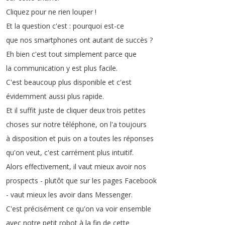
Cliquez
pour
ne
rien
louper
!
Et
la
question
c'est
:
pourquoi
est-ce
que
nos
smartphones
ont
autant
de
succès
?
Eh
bien
c'est
tout
simplement
parce
que
la
communication
y
est
plus
facile
.
C'est
beaucoup
plus
disponible
et
c'est
évidemment
aussi
plus
rapide
.
Et
il
suffit
juste
de
cliquer
deux
trois
petites
choses
sur
notre
téléphone
,
on
l'a
toujours
à
disposition
et
puis
on
a
toutes
les
réponses
qu'on
veut
,
c'est
carrément
plus
intuitif
.
Alors
effectivement
,
il
vaut
mieux
avoir
nos
prospects
-
plutôt
que
sur
les
pages
Facebook
-
vaut
mieux
les
avoir
dans
Messenger
.
C'est
précisément
ce
qu'on
va
voir
ensemble
avec
notre
petit
robot
à
la
fin
de
cette