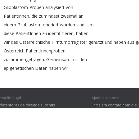
Glioblastom-Proben
analysiert
von
PatientInnen
,
die
zumindest
zweimal
an
einem
Glioblastom
operiert
worden
sind
.
Um
diese
PatientInnen
zu
identifizieren
,
haben
wir
das
Österreichische
Hirntumorregister
genutzt
und
haben
aus
g
Österreich
PatientInnenproben
zusammengetragen
.
Gemeinsam
mit
den
epigenetischen
Daten
haben
wir
radiologische
Verfahren
und
digitale
Pathologie
kombiniert
.
Es
konnte
gezeigt
werden
,
dass
klinisch
relevante
Tumor-
rmação legal
Ajuda e suporte
Eigenschaften
,
wie
Immunzelleninfiltration
 detentores de direitos autorais
Entre em contato com o s
und
transkriptionelle
Subtypen
auf
tica de Privacidade
Perguntas Frequentes
rdo de usuário