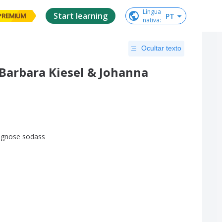
Língua

Start learning
PT
PREMIUM
nativa
:
Ocultar texto
Barbara Kiesel & Johanna
ognose
sodass