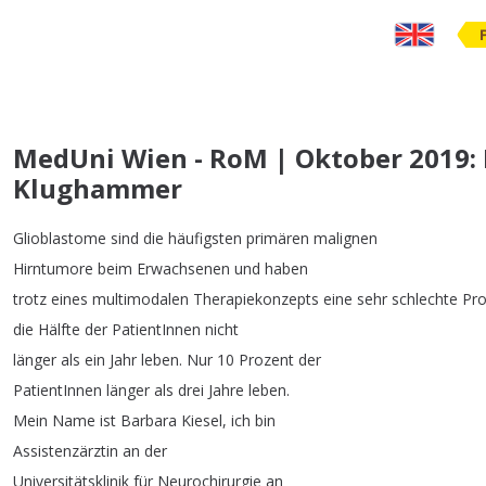
MedUni Wien - RoM | Oktober 2019: 
Klughammer
Glioblastome
sind
die
häufigsten
primären
malignen
Hirntumore
beim
Erwachsenen
und
haben
trotz
eines
multimodalen
Therapiekonzepts
eine
sehr
schlechte
Pr
die
Hälfte
der
PatientInnen
nicht
länger
als
ein
Jahr
leben
.
Nur
10
Prozent
der
PatientInnen
länger
als
drei
Jahre
leben
.
Mein
Name
ist
Barbara
Kiesel
,
ich
bin
Assistenzärztin
an
der
Universitätsklinik
für
Neurochirurgie
an