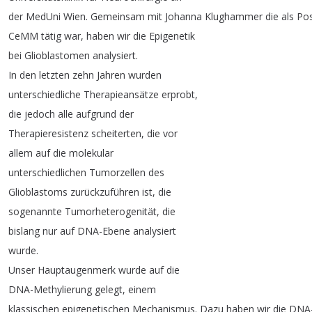
der
MedUni
Wien
.
Gemeinsam
mit
Johanna
Klughammer
die
als
Po
CeMM
tätig
war
,
haben
wir
die
Epigenetik
bei
Glioblastomen
analysiert
.
In
den
letzten
zehn
Jahren
wurden
unterschiedliche
Therapieansätze
erprobt
,
die
jedoch
alle
aufgrund
der
Therapieresistenz
scheiterten
,
die
vor
allem
auf
die
molekular
unterschiedlichen
Tumorzellen
des
Glioblastoms
zurückzuführen
ist
,
die
sogenannte
Tumorheterogenität
,
die
bislang
nur
auf
DNA-Ebene
analysiert
wurde
.
Unser
Hauptaugenmerk
wurde
auf
die
DNA-Methylierung
gelegt
,
einem
klassischen
epigenetischen
Mechanismus
.
Dazu
haben
wir
die
DNA-