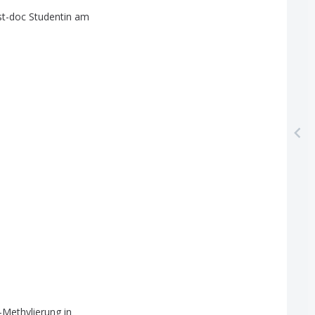
st-doc
Studentin
am
Methylierung
in