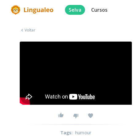
Selva
Cursos
Voltar
Tags
:
humour