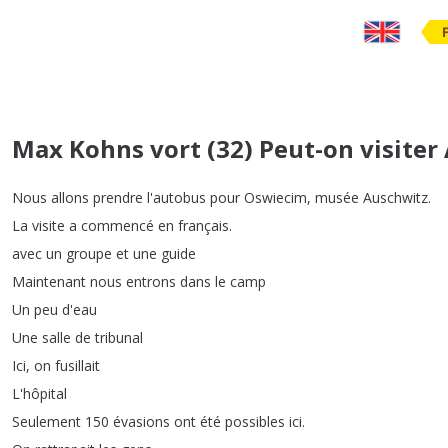
Max Kohns vort (32) Peut-on visite
Nous
allons
prendre
l'autobus
pour
Oswiecim
,
musée
Auschwitz
.
La
visite
a
commencé
en
français
.
avec
un
groupe
et
une
guide
Maintenant
nous
entrons
dans
le
camp
Un
peu
d'eau
Une
salle
de
tribunal
Ici
,
on
fusillait
L'hôpital
Seulement
150
évasions
ont
été
possibles
ici
.