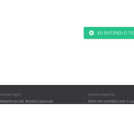
EU ENTENDI O TE
rmação legal
Ajuda e suporte
 detentores de direitos autorais
Entre em contato com o s
tica de Privacidade
Perguntas Frequentes
rdo de usuário