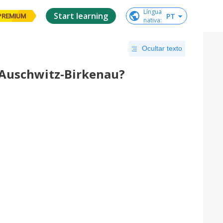
Língua

Start learning
PT
PREMIUM
nativa
:
Ocultar texto
r Auschwitz-Birkenau?