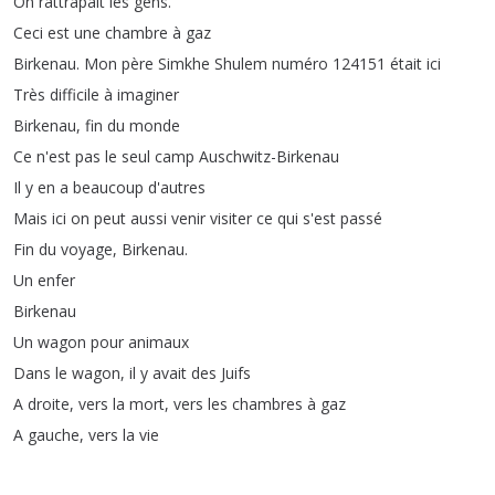
On
rattrapait
les
gens
.
Ceci
est
une
chambre
à
gaz
Birkenau
.
Mon
père
Simkhe
Shulem
numéro
124151
était
ici
Très
difficile
à
imaginer
Birkenau
,
fin
du
monde
Ce
n'est
pas
le
seul
camp
Auschwitz-Birkenau
Il
y
en
a
beaucoup
d'autres
Mais
ici
on
peut
aussi
venir
visiter
ce
qui
s'est
passé
Fin
du
voyage
,
Birkenau
.
Un
enfer
Birkenau
Un
wagon
pour
animaux
Dans
le
wagon
,
il
y
avait
des
Juifs
A
droite
,
vers
la
mort
,
vers
les
chambres
à
gaz
A
gauche
,
vers
la
vie