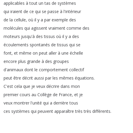
applicables
à
tout
un
tas
de
systèmes
qui
iraient
de
ce
qui
se
passe
à
l'intérieur
de
la
cellule
,
où
il
y
a
par
exemple
des
molécules
qui
agissent
vraiment
comme
des
moteurs
jusqu'à
des
tissus
où
il
y
a
des
écoulements
spontanés
de
tissus
qui
se
font
,
et
même
on
peut
aller
à
une
échelle
encore
plus
grande
à
des
groupes
d'animaux
dont
le
comportement
collectif
peut
être
décrit
aussi
par
les
mêmes
équations
.
C'est
cela
que
je
veux
décrire
dans
mon
premier
cours
au
Collège
de
France
,
et
je
veux
montrer
l'unité
qui
a
derrière
tous
ces
systèmes
qui
peuvent
apparaître
très
très
différents
.