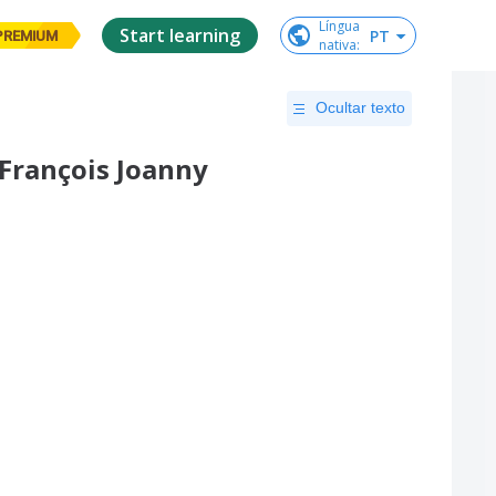
Língua

Start learning
PT
PREMIUM
nativa
:
Ocultar texto
-François Joanny