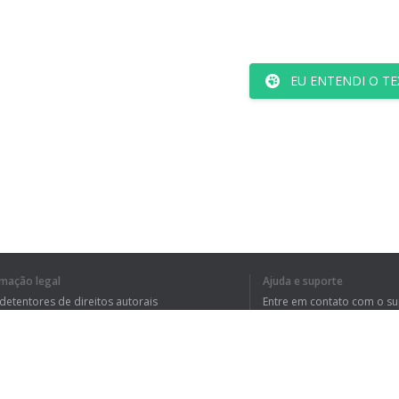
EU ENTENDI O TE
rmação legal
Ajuda e suporte
 detentores de direitos autorais
Entre em contato com o s
tica de Privacidade
Perguntas Frequentes
rdo de usuário