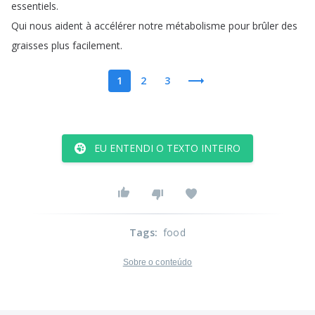
essentiels
.
Qui
nous
aident
à
accélérer
notre
métabolisme
pour
brûler
des
graisses
plus
facilement
.
1
2
3
EU ENTENDI O TEXTO INTEIRO
Tags
:
food
Sobre o conteúdo