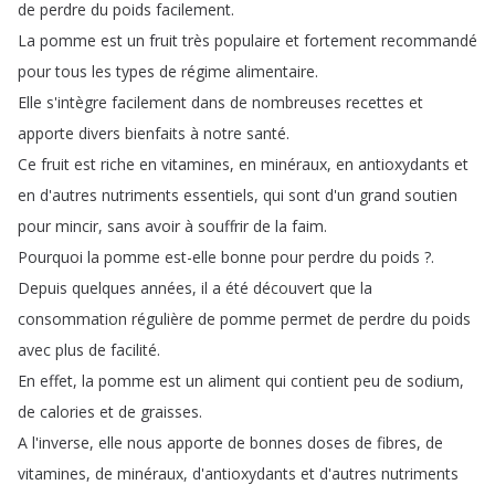
de
perdre
du
poids
facilement
.
La
pomme
est
un
fruit
très
populaire
et
fortement
recommandé
pour
tous
les
types
de
régime
alimentaire
.
Elle
s'intègre
facilement
dans
de
nombreuses
recettes
et
apporte
divers
bienfaits
à
notre
santé
.
Ce
fruit
est
riche
en
vitamines
,
en
minéraux
,
en
antioxydants
et
en
d'autres
nutriments
essentiels
,
qui
sont
d'un
grand
soutien
pour
mincir
,
sans
avoir
à
souffrir
de
la
faim
.
Pourquoi
la
pomme
est-elle
bonne
pour
perdre
du
poids
?.
Depuis
quelques
années
,
il
a
été
découvert
que
la
consommation
régulière
de
pomme
permet
de
perdre
du
poids
avec
plus
de
facilité
.
En
effet
,
la
pomme
est
un
aliment
qui
contient
peu
de
sodium
,
de
calories
et
de
graisses
.
A
l'inverse
,
elle
nous
apporte
de
bonnes
doses
de
fibres
,
de
vitamines
,
de
minéraux
,
d'antioxydants
et
d'autres
nutriments