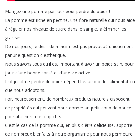
Mangez
une
pomme
par
jour
pour
perdre
du
poids
!
La
pomme
est
riche
en
pectine
,
une
fibre
naturelle
qui
nous
aide
à
réguler
nos
niveaux
de
sucre
dans
le
sang
et
à
éliminer
les
graisses
.
De
nos
jours
,
le
désir
de
mincir
n'est
pas
provoqué
uniquement
par
une
question
d'esthétique
.
Nous
savons
tous
qu'il
est
important
d'avoir
un
poids
sain
,
pour
jouir
d'une
bonne
santé
et
d'une
vie
active
.
L'objectif
de
perdre
du
poids
dépend
beaucoup
de
l'alimentation
que
nous
adoptons
.
Fort
heureusement
,
de
nombreux
produits
naturels
disposent
de
propriétés
qui
peuvent
nous
donner
un
petit
coup
de
pouce
pour
atteindre
nos
objectifs
.
C'est
le
cas
de
la
pomme
qui
,
en
plus
d'être
délicieuse
,
apporte
de
nombreux
bienfaits
à
notre
organisme
pour
nous
permettre