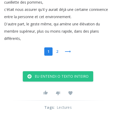
cueillette
des
pommes
,
c'était
nous
assurer
qu'il
y
aurait
déjà
une
certaine
connivence
entre
la
personne
et
cet
environnement
.
D'autre
part
,
le
geste
même
,
qui
amène
une
élévation
du
membre
supérieur
,
plus
ou
moins
rapide
,
dans
des
plans
différents
,
1
2
EU ENTENDI O TEXTO INTEIRO
Tags
:
Lectures