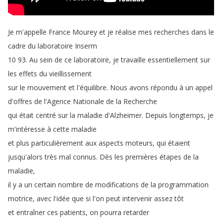
Je
m'appelle
France
Mourey
et
je
réalise
mes
recherches
dans
le
cadre
du
laboratoire
Inserm
10 93.
Au
sein
de
ce
laboratoire
,
je
travaille
essentiellement
sur
les
effets
du
vieillissement
sur
le
mouvement
et
l'équilibre
.
Nous
avons
répondu
à
un
appel
d'offres
de
l'Agence
Nationale
de
la
Recherche
qui
était
centré
sur
la
maladie
d'Alzheimer
.
Depuis
longtemps
,
je
m'intéresse
à
cette
maladie
et
plus
particulièrement
aux
aspects
moteurs
,
qui
étaient
jusqu'alors
très
mal
connus
.
Dès
les
premières
étapes
de
la
maladie
,
il
y
a
un
certain
nombre
de
modifications
de
la
programmation
motrice
,
avec
l'idée
que
si
l'on
peut
intervenir
assez
tôt
et
entraîner
ces
patients
,
on
pourra
retarder