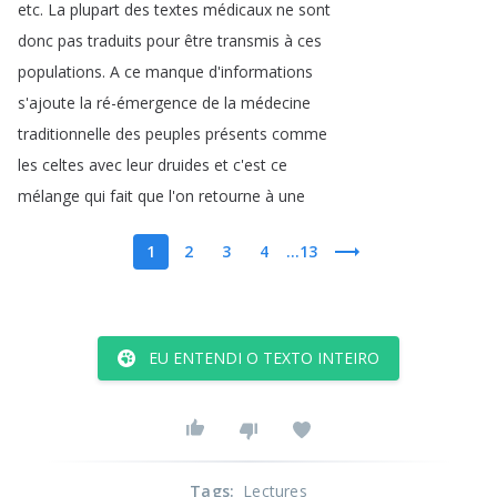
etc
.
La
plupart
des
textes
médicaux
ne
sont
donc
pas
traduits
pour
être
transmis
à
ces
populations
.
A
ce
manque
d'informations
s'ajoute
la
ré-émergence
de
la
médecine
traditionnelle
des
peuples
présents
comme
les
celtes
avec
leur
druides
et
c'est
ce
mélange
qui
fait
que
l'on
retourne
à
une
1
2
3
4
...13
EU ENTENDI O TEXTO INTEIRO
Tags
:
Lectures