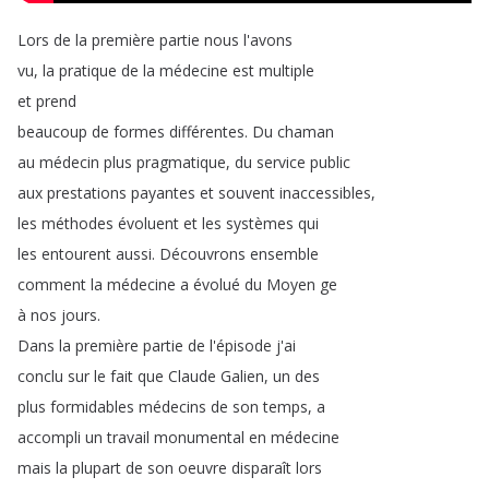
Lors
de
la
première
partie
nous
l'avons
vu
,
la
pratique
de
la
médecine
est
multiple
et
prend
beaucoup
de
formes
différentes
.
Du
chaman
au
médecin
plus
pragmatique
,
du
service
public
aux
prestations
payantes
et
souvent
inaccessibles
,
les
méthodes
évoluent
et
les
systèmes
qui
les
entourent
aussi
.
Découvrons
ensemble
comment
la
médecine
a
évolué
du
Moyen
ge
à
nos
jours
.
Dans
la
première
partie
de
l'épisode
j'ai
conclu
sur
le
fait
que
Claude
Galien
,
un
des
plus
formidables
médecins
de
son
temps
,
a
accompli
un
travail
monumental
en
médecine
mais
la
plupart
de
son
oeuvre
disparaît
lors