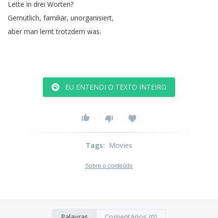
Lette
in
drei
Worten
?
Gemütlich
,
familiär
,
unorganisiert
,
aber
man
lernt
trotzdem
was
.
EU ENTENDI O TEXTO INTEIRO
Tags
:
Movies
Sobre o conteúdo
Palavras
Comentários (0)