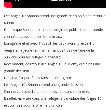
Les
Anges
10:
Shanna
prend
une
grande
décision
à
son
retour
à
Miami
!
Depuis
que
Shanna
est
connue
du
grand
public
,
tout
le
monde
connaît
sa
passion
pour
les
animaux
.
Lorsqu'elle
était
avec
Thibault
,
les
deux
avaient
recueilli
un
beagle
et
la
jeune
femme
ne
manquait
pas
de
faire
de
la
publicité
pour
les
refuges
d'animaux
.
Récemment
,
de
retour
des
Anges
10,
à
Miami
,
elle
a
pris
une
grande
décision
.
Elle
en
a
fait
part
à
ses
fans
sur
Instagram
.
Les
Anges
10 :
Shanna
prend
une
grande
décision
.
Shanna
va
accueillie
un
petit
nouveau
dans
sa
famille
.
En
effet
,
en
visite
dans
une
refuge
,
la
candidate
des
Anges
10
est
tombée
sous
le
charme
d'un
chien
.