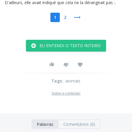
D'ailleurs
,
elle
avait
indiqué
que
cela
ne
la
dérangeait
pas
:.
1
2
EU ENTENDI O TEXTO INTEIRO
Tags
:
animals
Sobre o conteúdo
Palavras
Comentários (0)