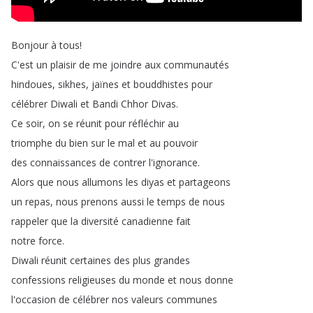
Bonjour
à
tous
!
C'est
un
plaisir
de
me
joindre
aux
communautés
hindoues
,
sikhes
,
jaïnes
et
bouddhistes
pour
célébrer
Diwali
et
Bandi
Chhor
Divas
.
Ce
soir
,
on
se
réunit
pour
réfléchir
au
triomphe
du
bien
sur
le
mal
et
au
pouvoir
des
connaissances
de
contrer
l'ignorance
.
Alors
que
nous
allumons
les
diyas
et
partageons
un
repas
,
nous
prenons
aussi
le
temps
de
nous
rappeler
que
la
diversité
canadienne
fait
notre
force
.
Diwali
réunit
certaines
des
plus
grandes
confessions
religieuses
du
monde
et
nous
donne
l'occasion
de
célébrer
nos
valeurs
communes