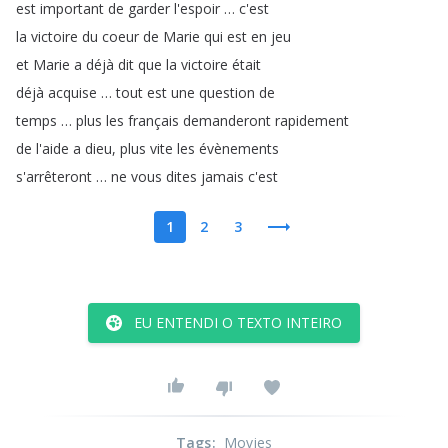
est
important
de
garder
l'espoir
…
c'est
la
victoire
du
coeur
de
Marie
qui
est
en
jeu
et
Marie
a
déjà
dit
que
la
victoire
était
déjà
acquise
…
tout
est
une
question
de
temps
…
plus
les
français
demanderont
rapidement
de
l'aide
a
dieu
,
plus
vite
les
évènements
s'arrêteront
…
ne
vous
dites
jamais
c'est
1
2
3
EU ENTENDI O TEXTO INTEIRO
Tags
:
Movies