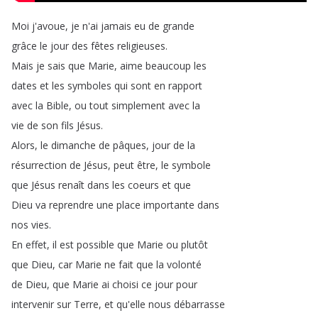
Moi
j'avoue
,
je
n'ai
jamais
eu
de
grande
grâce
le
jour
des
fêtes
religieuses
.
Mais
je
sais
que
Marie
,
aime
beaucoup
les
dates
et
les
symboles
qui
sont
en
rapport
avec
la
Bible
,
ou
tout
simplement
avec
la
vie
de
son
fils
Jésus
.
Alors
,
le
dimanche
de
pâques
,
jour
de
la
résurrection
de
Jésus
,
peut
être
,
le
symbole
que
Jésus
renaît
dans
les
coeurs
et
que
Dieu
va
reprendre
une
place
importante
dans
nos
vies
.
En
effet
,
il
est
possible
que
Marie
ou
plutôt
que
Dieu
,
car
Marie
ne
fait
que
la
volonté
de
Dieu
,
que
Marie
ai
choisi
ce
jour
pour
intervenir
sur
Terre
,
et
qu'elle
nous
débarrasse