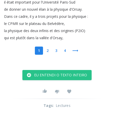
il
était
important
pour
l'Université
Paris-Sud
de
donner
un
nouvel
élan
à
la
physique
d'Orsay
.
Dans
ce
cadre
,
il
y
a
trois
projets
pour
la
physique
:
le
CPMR
sur
le
plateau
du
Belvédère
,
la
physique
des
deux
infinis
et
des
origines
(
P2IO
)
qui
est
plutôt
dans
la
vallée
d'Orsay
,
1
2
3
4
EU ENTENDI O TEXTO INTEIRO
Tags
:
Lectures