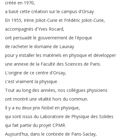
créée
en
1970,
a
basé
cette
création
sur
le
campus
d'Orsay
.
En
1955,
Irène
Joliot-Curie
et
Frédéric
Joliot-Curie
,
accompagnés
d'Yves
Rocard
,
ont
persuadé
le
gouvernement
de
l'époque
de
racheter
le
domaine
de
Launay
pour
y
installer
les
matériels
en
physique
et
développer
une
annexe
de
la
Faculté
des
Sciences
de
Paris
.
L'origine
de
ce
centre
d'Orsay
,
c'est
vraiment
la
physique
.
Tout
au
long
des
années
,
nos
collègues
physiciens
ont
montré
une
vitalité
hors
du
commun
.
Il
y
a
eu
deux
prix
Nobel
en
physique
,
qui
sont
issus
du
Laboratoire
de
Physique
des
Solides
qui
fait
partie
du
projet
CPMR
.
Aujourd'hui
,
dans
le
contexte
de
Paris-Saclay
,