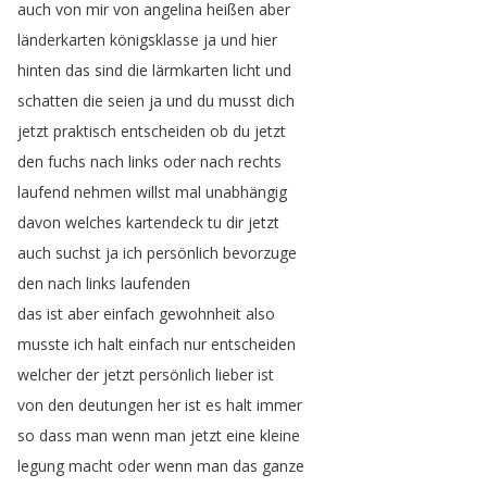
auch
von
mir
von
angelina
heißen
aber
länderkarten
königsklasse
ja
und
hier
hinten
das
sind
die
lärmkarten
licht
und
schatten
die
seien
ja
und
du
musst
dich
jetzt
praktisch
entscheiden
ob
du
jetzt
den
fuchs
nach
links
oder
nach
rechts
laufend
nehmen
willst
mal
unabhängig
davon
welches
kartendeck
tu
dir
jetzt
auch
suchst
ja
ich
persönlich
bevorzuge
den
nach
links
laufenden
das
ist
aber
einfach
gewohnheit
also
musste
ich
halt
einfach
nur
entscheiden
welcher
der
jetzt
persönlich
lieber
ist
von
den
deutungen
her
ist
es
halt
immer
so
dass
man
wenn
man
jetzt
eine
kleine
legung
macht
oder
wenn
man
das
ganze