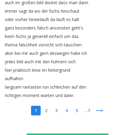
auch
im
großen
bild
deutet
dass
man
dann
immer
sagt
da
wo
der
fuchs
hinschaut
oder
vorher
hineinläuft
da
läuft
es
halt
ganz
besonders
falsch
ansonsten
geht's
beim
fuchs
ja
generell
einfach
um
das
thema
falschheit
vorsicht
sich
täuschen
aber
bei
mir
auch
gern
deswegen
habe
ich
jedes
bild
auch
mit
den
hühnern
sich
hier
praktisch
leise
im
hintergrund
aufhalten
langsam
rantasten
run
schleichen
auf
den
richtigen
moment
warten
und
dann
1
2
3
4
5
...7