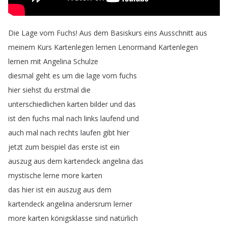
Die
Lage
vom
Fuchs
!
Aus
dem
Basiskurs
eins
Ausschnitt
aus
meinem
Kurs
Kartenlegen
lernen
Lenormand
Kartenlegen
lernen
mit
Angelina
Schulze
diesmal
geht
es
um
die
lage
vom
fuchs
hier
siehst
du
erstmal
die
unterschiedlichen
karten
bilder
und
das
ist
den
fuchs
mal
nach
links
laufend
und
auch
mal
nach
rechts
laufen
gibt
hier
jetzt
zum
beispiel
das
erste
ist
ein
auszug
aus
dem
kartendeck
angelina
das
mystische
lerne
more
karten
das
hier
ist
ein
auszug
aus
dem
kartendeck
angelina
andersrum
lerner
more
karten
königsklasse
sind
natürlich