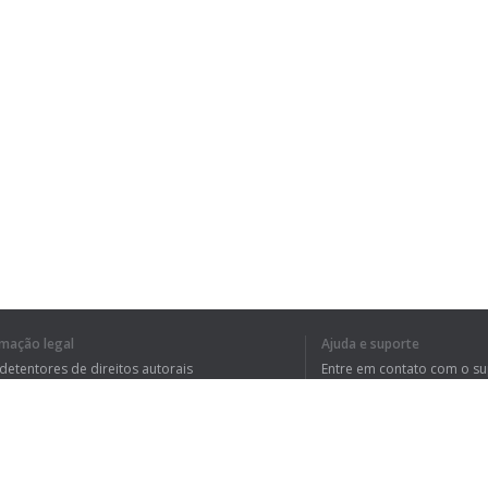
rmação legal
Ajuda e suporte
 detentores de direitos autorais
Entre em contato com o s
tica de Privacidade
Perguntas Frequentes
rdo de usuário