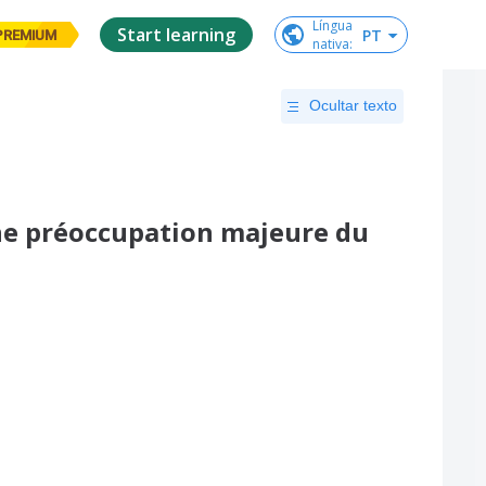
Língua

Start learning
PT
PREMIUM
nativa
:
Ocultar texto
 une préoccupation majeure du