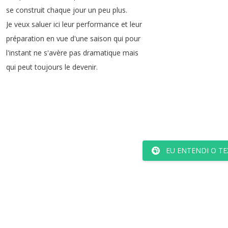
se
construit
chaque
jour
un
peu
plus
.
Je
veux
saluer
ici
leur
performance
et
leur
préparation
en
vue
d'une
saison
qui
pour
l'instant
ne
s'avère
pas
dramatique
mais
qui
peut
toujours
le
devenir
.
EU ENTENDI O TE