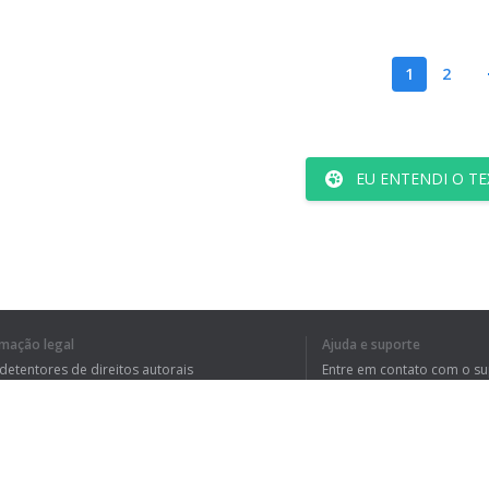
1
2
EU ENTENDI O TE
rmação legal
Ajuda e suporte
 detentores de direitos autorais
Entre em contato com o s
tica de Privacidade
Perguntas Frequentes
rdo de usuário