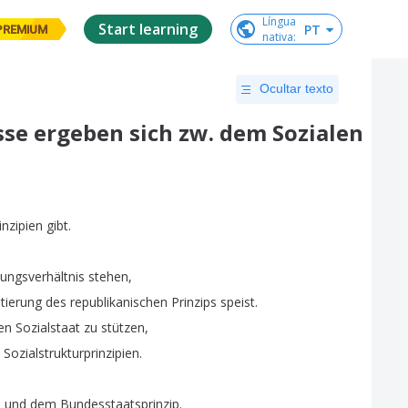
Língua

Start learning
PT
PREMIUM
nativa
:
Ocultar texto
se ergeben sich zw. dem Sozialen
inzipien
gibt
.
ungsverhältnis
stehen
,
tierung
des
republikanischen
Prinzips
speist
.
en
Sozialstaat
zu
stützen
,
Sozialstrukturprinzipien
.
p
und
dem
Bundesstaatsprinzip
.