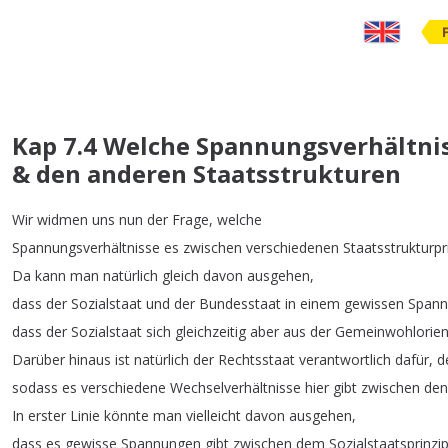
Kap 7.4 Welche Spannungsverhältnis
& den anderen Staatsstrukturen
Wir
widmen
uns
nun
der
Frage
,
welche
Spannungsverhältnisse
es
zwischen
verschiedenen
Staatsstrukturpr
Da
kann
man
natürlich
gleich
davon
ausgehen
,
dass
der
Sozialstaat
und
der
Bundesstaat
in
einem
gewissen
Spann
dass
der
Sozialstaat
sich
gleichzeitig
aber
aus
der
Gemeinwohlorien
Darüber
hinaus
ist
natürlich
der
Rechtsstaat
verantwortlich
dafür
,
d
sodass
es
verschiedene
Wechselverhältnisse
hier
gibt
zwischen
den
In
erster
Linie
könnte
man
vielleicht
davon
ausgehen
,
dass
es
gewisse
Spannungen
gibt
zwischen
dem
Sozialstaatsprinzi