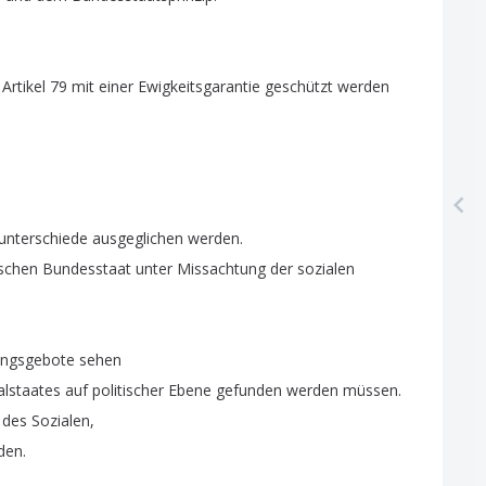
Artikel
79
mit
einer
Ewigkeitsgarantie
geschützt
werden
nterschiede
ausgeglichen
werden
.
schen
Bundesstaat
unter
Missachtung
der
sozialen
ungsgebote
sehen
alstaates
auf
politischer
Ebene
gefunden
werden
müssen
.
des
Sozialen
,
den
.