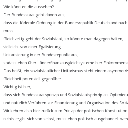
Wie
könnten
die
aussehen
?
Der
Bundesstaat
geht
davon
aus
,
dass
die
föderale
Ordnung
in
der
Bundesrepublik
Deutschland
nach
muss
.
Gleichzeitig
geht
der
Sozialstaat
,
so
könnte
man
dagegen
halten
,
vielleicht
von
einer
Egalisierung
,
Unitarisierung
in
der
Bundesrepublik
aus
,
sodass
eben
über
Länderfinanzausgleichsysteme
hier
Einkommensu
Das
heißt
,
ein
sozialstaatlicher
Unitarismus
steht
einem
asymmetri
Gleichheit
potenziell
gegenüber
.
Wichtig
ist
hier
,
dass
sich
Bundesstaatsprinzip
und
Sozialstaatsprinzip
als
Optimier
und
natürlich
Verfahren
zur
Finanzierung
und
Organisation
des
Sozi
Wir
kehren
also
hier
zurück
zum
Prinzip
der
politischen
Konstitution
nichts
ergibt
sich
von
selbst
,
muss
eben
politisch
ausgehandelt
wer