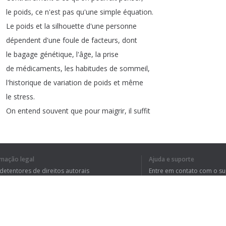
le
poids
,
ce
n'est
pas
qu'une
simple
équation
.
Le
poids
et
la
silhouette
d'une
personne
dépendent
d'une
foule
de
facteurs
,
dont
le
bagage
génétique
,
l'âge
,
la
prise
de
médicaments
,
les
habitudes
de
sommeil
,
l'historique
de
variation
de
poids
et
même
le
stress
.
On
entend
souvent
que
pour
maigrir
,
il
suffit
de
manger
moins
et
de
bouger
plus
.
Et
bien
sachez
que
des
stratégies
comme
sauter
des
repas
ou
encore
couper
des
groupes
complets
rmação legal
Ajuda e suporte
d'aliments
 detentores de direitos autorais
Entre em contato com o s
pourraient
davantage
vous
entrainer
dans
une
tica de Privacidade
Perguntas Frequentes
rdo de usuário
relation
difficile
avec
la
nourriture
et
même
vous
faire
prendre
du
poids
à
long
terme
!