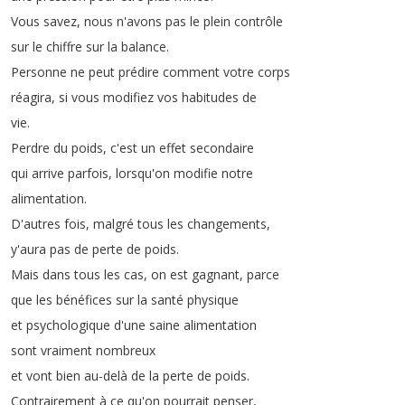
Vous
savez
,
nous
n'avons
pas
le
plein
contrôle
sur
le
chiffre
sur
la
balance
.
Personne
ne
peut
prédire
comment
votre
corps
réagira
,
si
vous
modifiez
vos
habitudes
de
vie
.
Perdre
du
poids
,
c'est
un
effet
secondaire
qui
arrive
parfois
,
lorsqu'on
modifie
notre
alimentation
.
D'autres
fois
,
malgré
tous
les
changements
,
y'aura
pas
de
perte
de
poids
.
Mais
dans
tous
les
cas
,
on
est
gagnant
,
parce
que
les
bénéfices
sur
la
santé
physique
et
psychologique
d'une
saine
alimentation
sont
vraiment
nombreux
et
vont
bien
au-delà
de
la
perte
de
poids
.
Contrairement
à
ce
qu'on
pourrait
penser
,