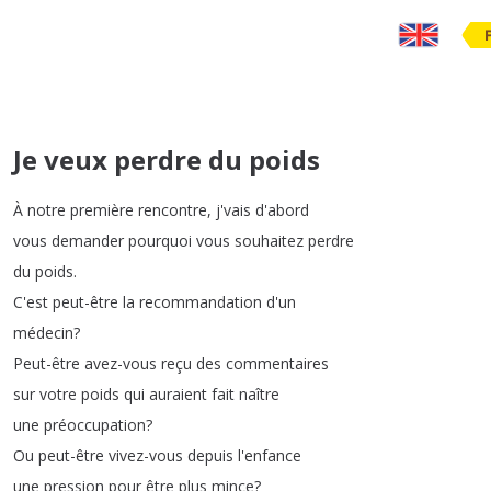
Je veux perdre du poids
À
notre
première
rencontre
,
j'vais
d'abord
vous
demander
pourquoi
vous
souhaitez
perdre
du
poids
.
C'est
peut-être
la
recommandation
d'un
médecin
?
Peut-être
avez-vous
reçu
des
commentaires
sur
votre
poids
qui
auraient
fait
naître
une
préoccupation
?
Ou
peut-être
vivez-vous
depuis
l'enfance
une
pression
pour
être
plus
mince
?