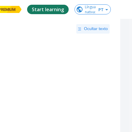
Língua

Start learning
PT
PREMIUM
nativa
:
Ocultar texto