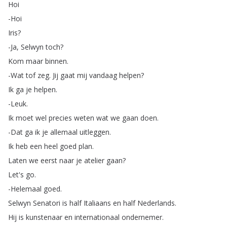
Hoi
-Hoi
Iris
?
-Ja
,
Selwyn
toch
?
Kom
maar
binnen
.
-Wat
tof
zeg
.
Jij
gaat
mij
vandaag
helpen
?
Ik
ga
je
helpen
.
-Leuk
.
Ik
moet
wel
precies
weten
wat
we
gaan
doen
.
-Dat
ga
ik
je
allemaal
uitleggen
.
Ik
heb
een
heel
goed
plan
.
Laten
we
eerst
naar
je
atelier
gaan
?
Let's
go
.
-Helemaal
goed
.
Selwyn
Senatori
is
half
Italiaans
en
half
Nederlands
.
Hij
is
kunstenaar
en
internationaal
ondernemer
.