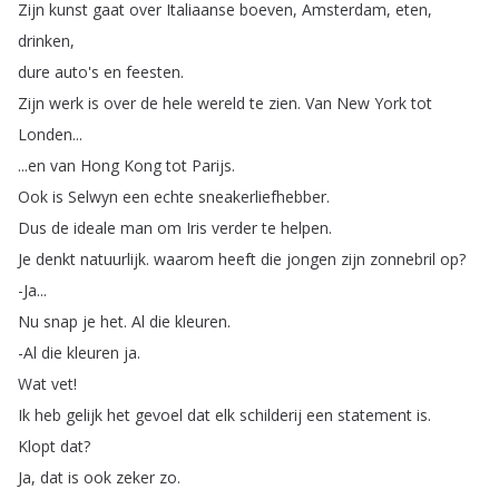
Zijn
kunst
gaat
over
Italiaanse
boeven
,
Amsterdam
,
eten
,
drinken
,
dure
auto's
en
feesten
.
Zijn
werk
is
over
de
hele
wereld
te
zien
.
Van
New
York
tot
Londen
...
...
en
van
Hong
Kong
tot
Parijs
.
Ook
is
Selwyn
een
echte
sneakerliefhebber
.
Dus
de
ideale
man
om
Iris
verder
te
helpen
.
Je
denkt
natuurlijk
.
waarom
heeft
die
jongen
zijn
zonnebril
op
?
-Ja
...
Nu
snap
je
het
.
Al
die
kleuren
.
-Al
die
kleuren
ja
.
Wat
vet
!
Ik
heb
gelijk
het
gevoel
dat
elk
schilderij
een
statement
is
.
Klopt
dat
?
Ja
,
dat
is
ook
zeker
zo
.