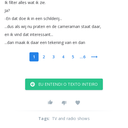
Ik
filter
alles
wat
ik
zie
.
Ja
?
-En
dat
doe
ik
in
een
schilderij
...
...
dus
als
wij
nu
praten
en
de
cameraman
staat
daar
,
en
ik
vind
dat
interessant
...
...
dan
maak
ik
daar
een
tekening
van
en
dan
1
2
3
4
5
...6
EU ENTENDI O TEXTO INTEIRO
Tags
:
TV and radio shows