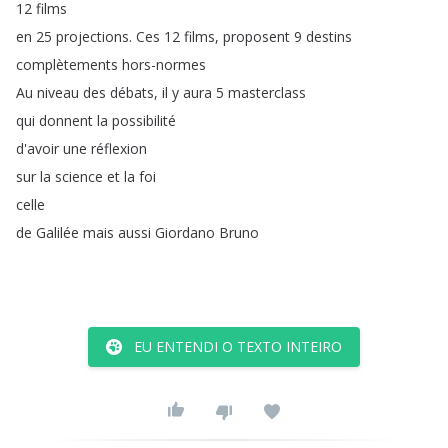
12
films
en
25
projections
.
Ces
12
films
,
proposent
9
destins
complètements
hors-normes
Au
niveau
des
débats
,
il
y
aura
5
masterclass
qui
donnent
la
possibilité
d'avoir
une
réflexion
sur
la
science
et
la
foi
celle
de
Galilée
mais
aussi
Giordano
Bruno
EU ENTENDI O TEXTO INTEIRO