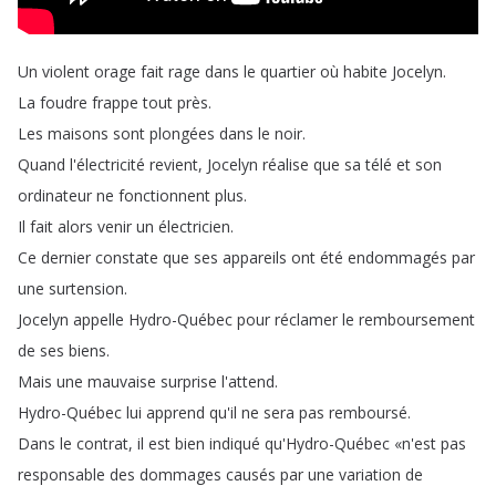
Un
violent
orage
fait
rage
dans
le
quartier
où
habite
Jocelyn
.
La
foudre
frappe
tout
près
.
Les
maisons
sont
plongées
dans
le
noir
.
Quand
l'électricité
revient
,
Jocelyn
réalise
que
sa
télé
et
son
ordinateur
ne
fonctionnent
plus
.
Il
fait
alors
venir
un
électricien
.
Ce
dernier
constate
que
ses
appareils
ont
été
endommagés
par
une
surtension
.
Jocelyn
appelle
Hydro-Québec
pour
réclamer
le
remboursement
de
ses
biens
.
Mais
une
mauvaise
surprise
l'attend
.
Hydro-Québec
lui
apprend
qu'il
ne
sera
pas
remboursé
.
Dans
le
contrat
,
il
est
bien
indiqué
qu'Hydro-Québec
«n'est
pas
responsable
des
dommages
causés
par
une
variation
de