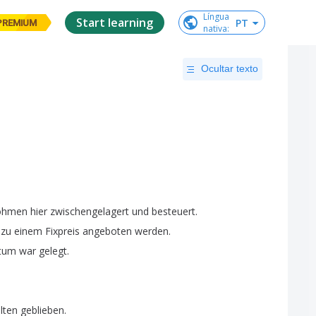
Língua

Start learning
PT
PREMIUM
nativa
:
Ocultar texto
öhmen
hier
zwischengelagert
und
besteuert
.
zu
einem
Fixpreis
angeboten
werden
.
tum
war
gelegt
.
lten
geblieben
.