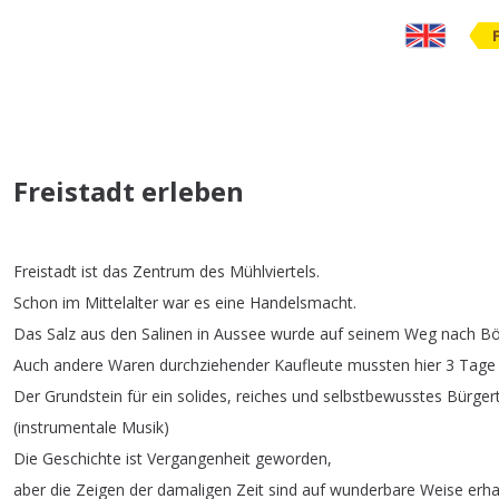
Freistadt erleben
Freistadt
ist
das
Zentrum
des
Mühlviertels
.
Schon
im
Mittelalter
war
es
eine
Handelsmacht
.
Das
Salz
aus
den
Salinen
in
Aussee
wurde
auf
seinem
Weg
nach
B
Auch
andere
Waren
durchziehender
Kaufleute
mussten
hier
3
Tage
Der
Grundstein
für
ein
solides
,
reiches
und
selbstbewusstes
Bürger
(
instrumentale
Musik
)
Die
Geschichte
ist
Vergangenheit
geworden
,
aber
die
Zeigen
der
damaligen
Zeit
sind
auf
wunderbare
Weise
erha