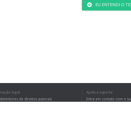
EU ENTENDI O TE
rmação legal
Ajuda e suporte
 detentores de direitos autorais
Entre em contato com o s
tica de Privacidade
Perguntas Frequentes
rdo de usuário