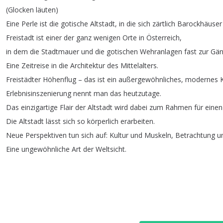
(
Glocken
läuten
)
Eine
Perle
ist
die
gotische
Altstadt
,
in
die
sich
zärtlich
Barockhäuser
Freistadt
ist
einer
der
ganz
wenigen
Orte
in
Österreich
,
in
dem
die
Stadtmauer
und
die
gotischen
Wehranlagen
fast
zur
Gän
Eine
Zeitreise
in
die
Architektur
des
Mittelalters
.
Freistädter
Höhenflug
–
das
ist
ein
außergewöhnliches
,
modernes
Erlebnisinszenierung
nennt
man
das
heutzutage
.
Das
einzigartige
Flair
der
Altstadt
wird
dabei
zum
Rahmen
für
einen
Die
Altstadt
lässt
sich
so
körperlich
erarbeiten
.
Neue
Perspektiven
tun
sich
auf
:
Kultur
und
Muskeln
,
Betrachtung
u
Eine
ungewöhnliche
Art
der
Weltsicht
.