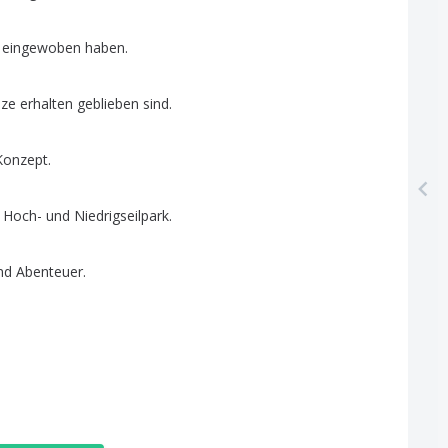
eingewoben
haben
.
ze
erhalten
geblieben
sind
.
Konzept
.
Hoch-
und
Niedrigseilpark
.
nd
Abenteuer
.