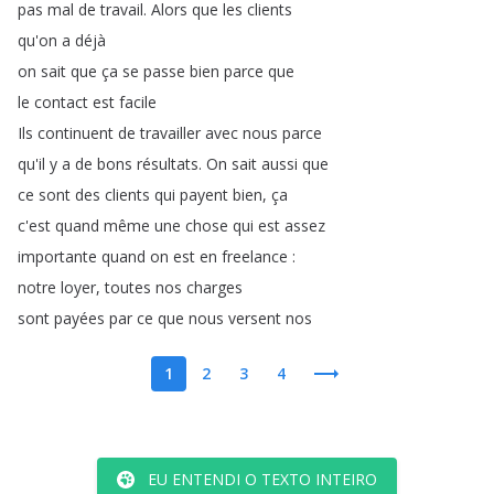
pas
mal
de
travail
.
Alors
que
les
clients
qu'on
a
déjà
on
sait
que
ça
se
passe
bien
parce
que
le
contact
est
facile
Ils
continuent
de
travailler
avec
nous
parce
qu'il
y
a
de
bons
résultats
.
On
sait
aussi
que
ce
sont
des
clients
qui
payent
bien
,
ça
c'est
quand
même
une
chose
qui
est
assez
importante
quand
on
est
en
freelance
:
notre
loyer
,
toutes
nos
charges
sont
payées
par
ce
que
nous
versent
nos
1
2
3
4
EU ENTENDI O TEXTO INTEIRO