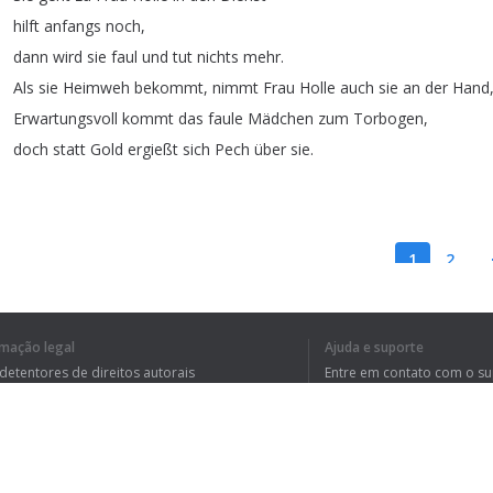
hilft
anfangs
noch
,
dann
wird
sie
faul
und
tut
nichts
mehr
.
Als
sie
Heimweh
bekommt
,
nimmt
Frau
Holle
auch
sie
an
der
Hand
Erwartungsvoll
kommt
das
faule
Mädchen
zum
Torbogen
,
doch
statt
Gold
ergießt
sich
Pech
über
sie
.
1
2
rmação legal
Ajuda e suporte
EU ENTENDI O TE
 detentores de direitos autorais
Entre em contato com o s
tica de Privacidade
Perguntas Frequentes
rdo de usuário