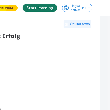
Língua

Start learning
PT
PREMIUM
nativa
:
Ocultar texto
 Erfolg
n
.