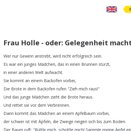
Frau Holle - oder: Gelegenheit macht
Wer
nur
Gewinn
anstrebt
,
wird
nicht
erfolgreich
sein
.
Es
war
ein
junges
Mädchen
,
das
in
einen
Brunnen
stürzt
,
in
einer
anderen
Welt
aufwacht
.
Sie
kommt
an
einem
Backofen
vorbei
,
Die
Brote
in
dem
Backofen
rufen
"
Zieh
mich
raus
!"
Und
das
junge
Mädchen
zieht
die
Brote
heraus
.
Und
rettet
sie
vor
dem
Verbrennen
.
Dann
kommt
das
Mädchen
an
einem
Apfelbaum
vorbei
,
der
schwer
ist
mit
Äpfeln
,
die
Zweige
neigen
sich
bis
zum
Boden
.
Der
Baum
ruft
: "
Rüttle
mich
,
schüttle
mich
!
Sammle
meine
Äpfel
ei