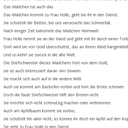
Das
Mädchen
tut
auch
das
.
Das
Mädchen
kommt
zu
Frau
Holle
,
geht
bei
ihr
in
den
Dienst
.
Sie
schüttelt
die
Betten
,
bei
uns
verursacht
das
Schneefall
,
Nach
einiger
Zeit
bekommt
das
Mädchen
Heimweh
.
Frau
Holle
nimmt
sie
an
der
Hand
und
geht
mit
ihr
durch
einen
Tor
Dort
wird
sie
von
Gold
überschüttet
,
das
an
ihrem
Kleid
hängenblei
Und
so
kehrt
sie
zurück
in
die
alte
Welt
.
Die
Stiefschwester
dieses
Mädchens
hört
von
dem
Gold
,
sie
ist
auch
interessiert
daran
.
Am
Gewinn
.
Sie
macht
sich
auch
auf
in
die
andere
Welt
Auch
sie
kommt
am
Backofen
vorbei
und
hört
die
Brote
schreien
.
Doch
die
faule
Stiefschwester
hilft
den
Broten
nicht
.
Sie
möchte
sich
nicht
schmutzig
machen
oder
verbrennen
.
Auch
am
Apfelbaum
kommt
sie
vorbei
,
sie
schüttelt
ihn
aber
nicht
,
es
könnte
ihr
doch
ein
Apfel
auf
den
Ko
Sie
geht
zu
Frau
Holle
in
den
Dienst