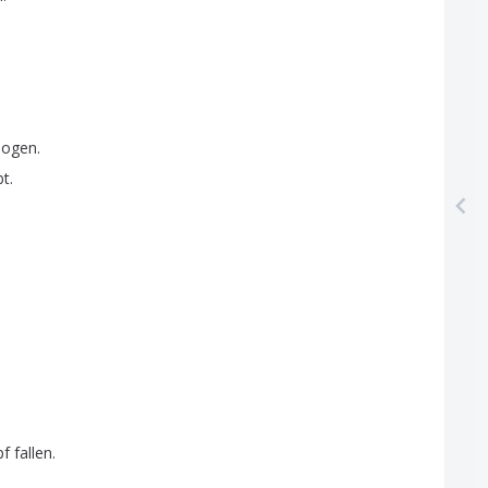
bogen
.
bt
.
pf
fallen
.