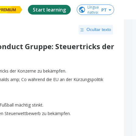
Língua

Start learning
PT
PREMIUM
nativa
:
Ocultar texto
Conduct Gruppe: Steuertricks der
ricks
der
Konzerne
zu
bekämpfen
.
alds
amp
;
Co
während
die
EU
an
der
Kürzungspolitik
Fußball
mächtig
stinkt
.
en
Steuerwettbewerb
zu
bekämpfen
.