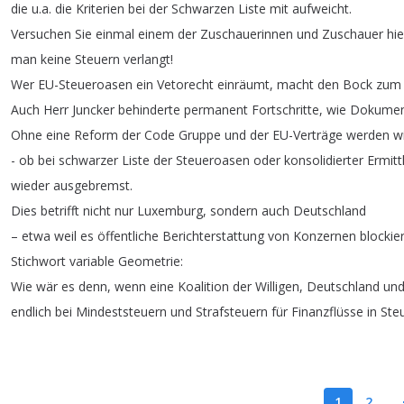
die
u
.
a
.
die
Kriterien
bei
der
Schwarzen
Liste
mit
aufweicht
.
Versuchen
Sie
einmal
einem
der
Zuschauerinnen
und
Zuschauer
hie
man
keine
Steuern
verlangt
!
Wer
EU-Steueroasen
ein
Vetorecht
einräumt
,
macht
den
Bock
zum
Auch
Herr
Juncker
behinderte
permanent
Fortschritte
,
wie
Dokumen
Ohne
eine
Reform
der
Code
Gruppe
und
der
EU-Verträge
werden
w
-
ob
bei
schwarzer
Liste
der
Steueroasen
oder
konsolidierter
Ermitt
wieder
ausgebremst
.
Dies
betrifft
nicht
nur
Luxemburg
,
sondern
auch
Deutschland
–
etwa
weil
es
öffentliche
Berichterstattung
von
Konzernen
blockier
Stichwort
variable
Geometrie
:
Wie
wär
es
denn
,
wenn
eine
Koalition
der
Willigen
,
Deutschland
un
endlich
bei
Mindeststeuern
und
Strafsteuern
für
Finanzflüsse
in
Ste
1
2