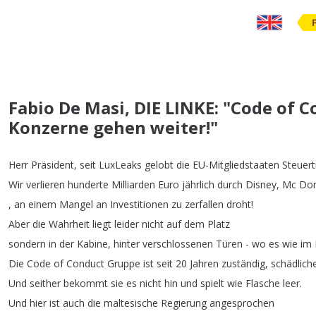
Fabio De Masi, DIE LINKE: "Code of 
Konzerne gehen weiter!"
Herr
Präsident
,
seit
LuxLeaks
gelobt
die
EU-Mitgliedstaaten
Steuert
Wir
verlieren
hunderte
Milliarden
Euro
jährlich
durch
Disney
,
Mc
Don
,
an
einem
Mangel
an
Investitionen
zu
zerfallen
droht
!
Aber
die
Wahrheit
liegt
leider
nicht
auf
dem
Platz
sondern
in
der
Kabine
,
hinter
verschlossenen
Türen
-
wo
es
wie
im
Die
Code
of
Conduct
Gruppe
ist
seit
20
Jahren
zuständig
,
schädlich
Und
seither
bekommt
sie
es
nicht
hin
und
spielt
wie
Flasche
leer
.
Und
hier
ist
auch
die
maltesische
Regierung
angesprochen