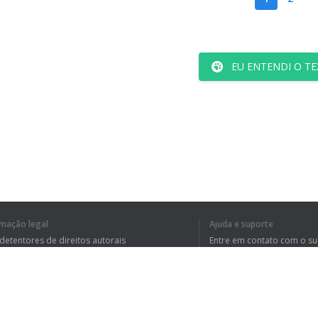
EU ENTENDI O TE
rmação legal
Ajuda e suporte
 detentores de direitos autorais
Entre em contato com o s
tica de Privacidade
Perguntas Frequentes
rdo de usuário