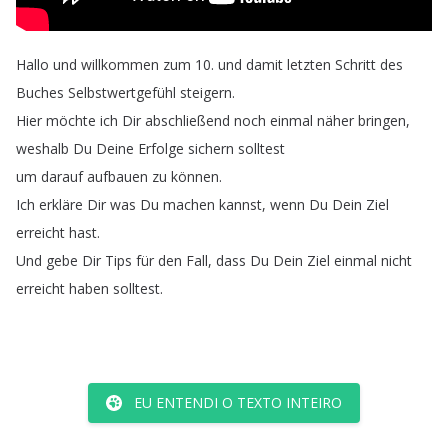
Hallo
und
willkommen
zum
10.
und
damit
letzten
Schritt
des
Buches
Selbstwertgefühl
steigern
.
Hier
möchte
ich
Dir
abschließend
noch
einmal
näher
bringen
,
weshalb
Du
Deine
Erfolge
sichern
solltest
um
darauf
aufbauen
zu
können
.
Ich
erkläre
Dir
was
Du
machen
kannst
,
wenn
Du
Dein
Ziel
erreicht
hast
.
Und
gebe
Dir
Tips
für
den
Fall
,
dass
Du
Dein
Ziel
einmal
nicht
erreicht
haben
solltest
.
EU ENTENDI O TEXTO INTEIRO