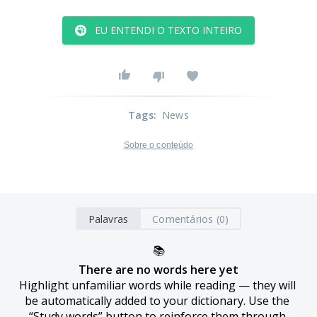
EU ENTENDI O TEXTO INTEIRO
Tags
:
News
Sobre o conteúdo
Palavras
Comentários (0)
📚
There are no words here yet
Highlight unfamiliar words while reading — they will 
be automatically added to your dictionary. Use the 
“Study words” button to reinforce them through 