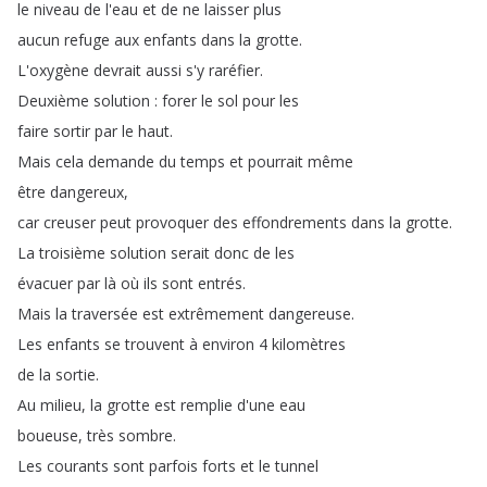
le
niveau
de
l'eau
et
de
ne
laisser
plus
aucun
refuge
aux
enfants
dans
la
grotte
.
L'oxygène
devrait
aussi
s'y
raréfier
.
Deuxième
solution
:
forer
le
sol
pour
les
faire
sortir
par
le
haut
.
Mais
cela
demande
du
temps
et
pourrait
même
être
dangereux
,
car
creuser
peut
provoquer
des
effondrements
dans
la
grotte
.
La
troisième
solution
serait
donc
de
les
évacuer
par
là
où
ils
sont
entrés
.
Mais
la
traversée
est
extrêmement
dangereuse
.
Les
enfants
se
trouvent
à
environ
4
kilomètres
de
la
sortie
.
Au
milieu
,
la
grotte
est
remplie
d'une
eau
boueuse
,
très
sombre
.
Les
courants
sont
parfois
forts
et
le
tunnel