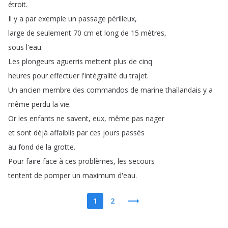
étroit
.
Il
y
a
par
exemple
un
passage
périlleux
,
large
de
seulement
70
cm
et
long
de
15
mètres
,
sous
l'eau
.
Les
plongeurs
aguerris
mettent
plus
de
cinq
heures
pour
effectuer
l'intégralité
du
trajet
.
Un
ancien
membre
des
commandos
de
marine
thaïlandais
y
a
même
perdu
la
vie
.
Or
les
enfants
ne
savent
,
eux
,
même
pas
nager
et
sont
déjà
affaiblis
par
ces
jours
passés
au
fond
de
la
grotte
.
Pour
faire
face
à
ces
problèmes
,
les
secours
tentent
de
pomper
un
maximum
d'eau
.
1
2