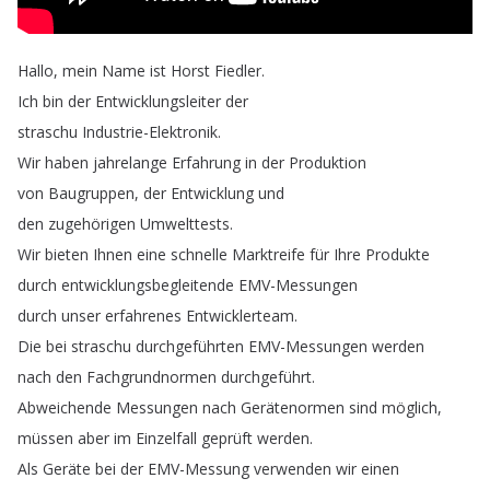
Hallo
,
mein
Name
ist
Horst
Fiedler
.
Ich
bin
der
Entwicklungsleiter
der
straschu
Industrie-Elektronik
.
Wir
haben
jahrelange
Erfahrung
in
der
Produktion
von
Baugruppen
,
der
Entwicklung
und
den
zugehörigen
Umwelttests
.
Wir
bieten
Ihnen
eine
schnelle
Marktreife
für
Ihre
Produkte
durch
entwicklungsbegleitende
EMV-Messungen
durch
unser
erfahrenes
Entwicklerteam
.
Die
bei
straschu
durchgeführten
EMV-Messungen
werden
nach
den
Fachgrundnormen
durchgeführt
.
Abweichende
Messungen
nach
Gerätenormen
sind
möglich
,
müssen
aber
im
Einzelfall
geprüft
werden
.
Als
Geräte
bei
der
EMV-Messung
verwenden
wir
einen