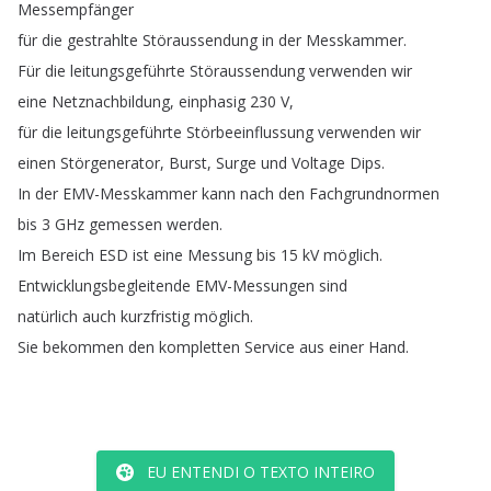
Messempfänger
für
die
gestrahlte
Störaussendung
in
der
Messkammer
.
Für
die
leitungsgeführte
Störaussendung
verwenden
wir
eine
Netznachbildung
,
einphasig
230
V
,
für
die
leitungsgeführte
Störbeeinflussung
verwenden
wir
einen
Störgenerator
,
Burst
,
Surge
und
Voltage
Dips
.
In
der
EMV-Messkammer
kann
nach
den
Fachgrundnormen
bis
3
GHz
gemessen
werden
.
Im
Bereich
ESD
ist
eine
Messung
bis
15
kV
möglich
.
Entwicklungsbegleitende
EMV-Messungen
sind
natürlich
auch
kurzfristig
möglich
.
Sie
bekommen
den
kompletten
Service
aus
einer
Hand
.
EU ENTENDI O TEXTO INTEIRO