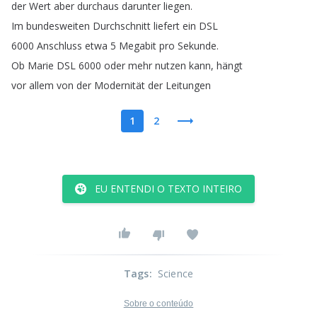
der
Wert
aber
durchaus
darunter
liegen
.
Im
bundesweiten
Durchschnitt
liefert
ein
DSL
6000
Anschluss
etwa
5
Megabit
pro
Sekunde
.
Ob
Marie
DSL
6000
oder
mehr
nutzen
kann
,
hängt
vor
allem
von
der
Modernität
der
Leitungen
1
2
EU ENTENDI O TEXTO INTEIRO
Tags
:
Science
Sobre o conteúdo