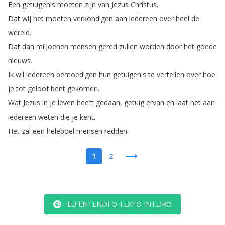
Een
getuigenis
moeten
zijn
van
Jezus
Christus
.
Dat
wij
het
moeten
verkondigen
aan
iedereen
over
heel
de
wereld
.
Dat
dan
miljoenen
mensen
gered
zullen
worden
door
het
goede
nieuws
.
Ik
wil
iedereen
bemoedigen
hun
getuigenis
te
vertellen
over
hoe
je
tot
geloof
bent
gekomen
.
Wat
Jezus
in
je
leven
heeft
gedaan
,
getuig
ervan
en
laat
het
aan
iedereen
weten
die
je
kent
.
Het
zal
een
heleboel
mensen
redden
.
1
2
EU ENTENDI O TEXTO INTEIRO