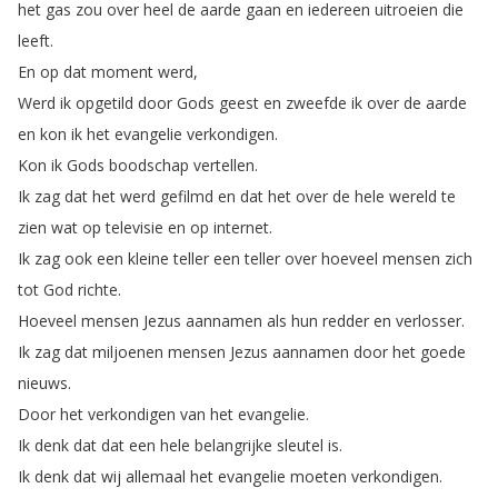
het
gas
zou
over
heel
de
aarde
gaan
en
iedereen
uitroeien
die
leeft
.
En
op
dat
moment
werd
,
Werd
ik
opgetild
door
Gods
geest
en
zweefde
ik
over
de
aarde
en
kon
ik
het
evangelie
verkondigen
.
Kon
ik
Gods
boodschap
vertellen
.
Ik
zag
dat
het
werd
gefilmd
en
dat
het
over
de
hele
wereld
te
zien
wat
op
televisie
en
op
internet
.
Ik
zag
ook
een
kleine
teller
een
teller
over
hoeveel
mensen
zich
tot
God
richte
.
Hoeveel
mensen
Jezus
aannamen
als
hun
redder
en
verlosser
.
Ik
zag
dat
miljoenen
mensen
Jezus
aannamen
door
het
goede
nieuws
.
Door
het
verkondigen
van
het
evangelie
.
Ik
denk
dat
dat
een
hele
belangrijke
sleutel
is
.
Ik
denk
dat
wij
allemaal
het
evangelie
moeten
verkondigen
.