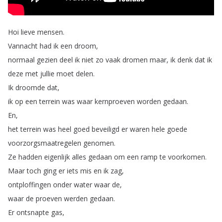
Hoi
lieve
mensen
.
Vannacht
had
ik
een
droom
,
normaal
gezien
deel
ik
niet
zo
vaak
dromen
maar
,
ik
denk
dat
ik
deze
met
jullie
moet
delen
.
Ik
droomde
dat
,
ik
op
een
terrein
was
waar
kernproeven
worden
gedaan
.
En
,
het
terrein
was
heel
goed
beveiligd
er
waren
hele
goede
voorzorgsmaatregelen
genomen
.
Ze
hadden
eigenlijk
alles
gedaan
om
een
ramp
te
voorkomen
.
Maar
toch
ging
er
iets
mis
en
ik
zag
,
ontploffingen
onder
water
waar
de
,
waar
de
proeven
werden
gedaan
.
Er
ontsnapte
gas
,