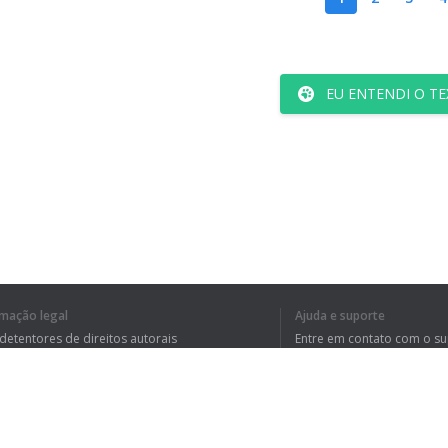
EU ENTENDI O TE
rmação legal
Ajuda e suporte
 detentores de direitos autorais
Entre em contato com o s
tica de Privacidade
Perguntas Frequentes
rdo de usuário