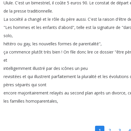
Ulule
.
C'est
un
bimestriel
,
il
coûte
5
euros
90.
Le
constat
de
départ
de
la
presse
traditionnelle
.
La
société
a
changé
et
le
rôle
du
père
aussi
.
C'est
la
raison
d'être
d
"
Les
hommes
et
les
enfants
d'abord
",
telle
est
la
signature
de
"
dar
solo
,
hétéro
ou
gay
,
les
nouvelles
formes
de
parentalité
",
ça
commence
plutôt
très
bien
!
On
file
donc
lire
ce
dossier
"
être
pè
et
intelligemment
illustré
par
des
icônes
un
peu
revisitées
et
qui
illustrent
parfaitement
la
pluralité
et
les
évolutions
pères
séparés
qui
sont
encore
majoritairement
relayés
au
second
plan
après
un
divorce
,
c
les
familles
homoparentales
,
1
2
3
4