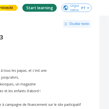
Língua

Start learning
PT
PREMIUM
nativa
:
Ocultar texto
3
,
à
tous
les
papas
,
et
c'est
une
,
jusqu'alors
,
kiosques
,
un
magazine
es
et
les
enfants
d'abord
!
e
à
campagne
de
financement
sur
le
site
participatif