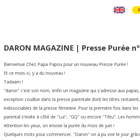
DARON MAGAZINE | Presse Purée n°
Bienvenue
Chez
Papa
Papou
pour
un
nouveau
Presse
Purée
!
Et
ce
mois-ci
,
y
a
du
nouveau
!
Tadaam
!
"
daron
"
c'est
son
nom
,
enfin
un
magazine
qui
s'adresse
aux
papas
exception
couillue
dans
la
presse
parentale
dont
les
titres
restaient
indissociables
de
la
presse
féminine
.
Pour
la
première
fois
dans
les
parental
s'invite
à
côté
de
"
Lui
", "
GQ
"
ou
encore
"
Têtu
".
Les
homm
Attention
les
yeux
,
on
envoie
la
purée
du
mois
de
juin
!
Quelques
mots
pour
commencer
.
"
Daron
"
on
a
pu
voir
le
jour
grâc