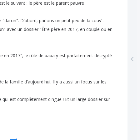
est
le
suivant
:
le
père
est
le
parent
pauvre
e
"
daron
".
D'abord
,
parlons
un
petit
peu
de
la
couv' :
on
"
avec
un
dossier
"
Être
père
en
2017,
en
couple
ou
en
re
en
2017",
le
rôle
de
papa
y
est
parfaitement
décrypté
de
la
famille
d'aujourd'hui
.
Il
y
a
aussi
un
focus
sur
les
e
qui
est
complètement
dingue
!
Et
un
large
dossier
sur