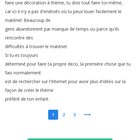
faire
une
décoration
à
thème
,
tu
dois
tout
faire
toi-même
,
car
ici
il
n'y
a
pas
d'endroits
où
tu
peux
louer
facilement
le
matériel
.
Beaucoup
de
gens
abandonnent
par
manque
de
temps
ou
parce
qu'ils
rencontre
des
difficultés
à
trouver
le
matériel
.
Si
tu
es
toujours
déterminé
pour
faire
ta
propre
deco
,
la
première
chose
que
tu
fais
normalement
est
de
rechercher
sur
l'Internet
pour
avoir
plus
d'idées
sur
la
façon
de
créer
le
thème
préféré
de
ton
enfant
.
1
2
3