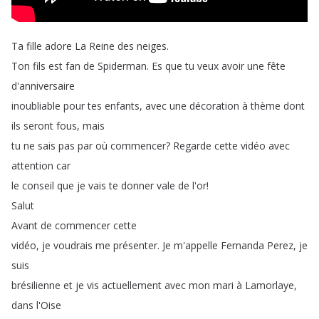
Ta
fille
adore
La
Reine
des
neiges
.
Ton
fils
est
fan
de
Spiderman
.
Es
que
tu
veux
avoir
une
fête
d'anniversaire
inoubliable
pour
tes
enfants
,
avec
une
décoration
à
thème
dont
ils
seront
fous
,
mais
tu
ne
sais
pas
par
où
commencer
?
Regarde
cette
vidéo
avec
attention
car
le
conseil
que
je
vais
te
donner
vale
de
l'or
!
Salut
Avant
de
commencer
cette
vidéo
,
je
voudrais
me
présenter
.
Je
m'appelle
Fernanda
Perez
,
je
suis
brésilienne
et
je
vis
actuellement
avec
mon
mari
à
Lamorlaye
,
dans
l'Oise