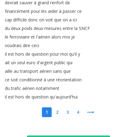
devrait
sauver
à
grand
renfort
de
financement
pour
les
aider
à
passer
ce
cap
difficile
donc
on
voit
que
on
a
ici
du
deux
poids
deux
mesures
entre
la
SNCF
le
ferroviaire
et
l'aérien
alors
moi
je
voudrais
dire
ceci
il
est
hors
de
question
pour
moi
qu'il
y
ait
un
seul
euro
d'argent
public
qui
aille
au
transport
aérien
sans
que
ce
soit
conditionné
à
une
réorientation
du
trafic
aérien
notamment
il
est
hors
de
question
qu'aujourd'hui
1
2
3
4