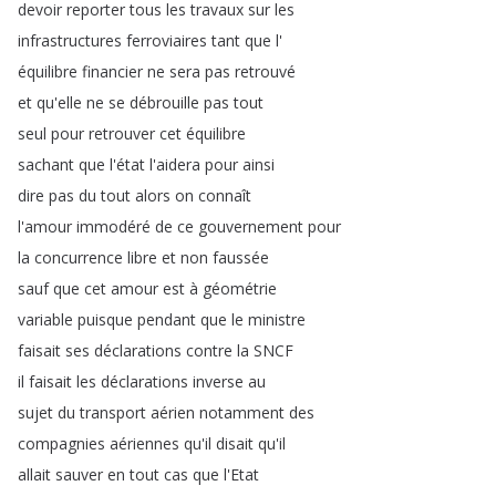
devoir
reporter
tous
les
travaux
sur
les
infrastructures
ferroviaires
tant
que
l'
équilibre
financier
ne
sera
pas
retrouvé
et
qu'elle
ne
se
débrouille
pas
tout
seul
pour
retrouver
cet
équilibre
sachant
que
l'état
l'aidera
pour
ainsi
dire
pas
du
tout
alors
on
connaît
l'amour
immodéré
de
ce
gouvernement
pour
la
concurrence
libre
et
non
faussée
sauf
que
cet
amour
est
à
géométrie
variable
puisque
pendant
que
le
ministre
faisait
ses
déclarations
contre
la
SNCF
il
faisait
les
déclarations
inverse
au
sujet
du
transport
aérien
notamment
des
compagnies
aériennes
qu'il
disait
qu'il
allait
sauver
en
tout
cas
que
l'Etat