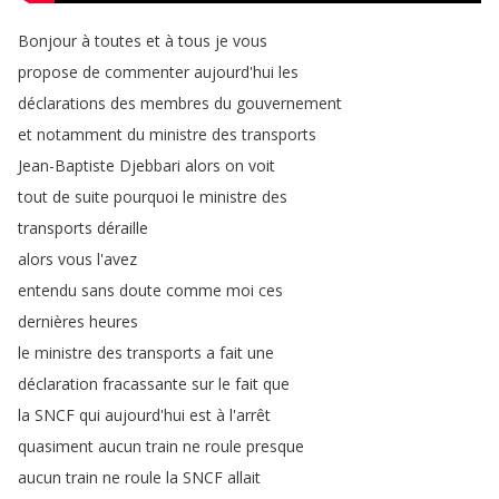
Bonjour
à
toutes
et
à
tous
je
vous
propose
de
commenter
aujourd'hui
les
déclarations
des
membres
du
gouvernement
et
notamment
du
ministre
des
transports
Jean-Baptiste
Djebbari
alors
on
voit
tout
de
suite
pourquoi
le
ministre
des
transports
déraille
alors
vous
l'avez
entendu
sans
doute
comme
moi
ces
dernières
heures
le
ministre
des
transports
a
fait
une
déclaration
fracassante
sur
le
fait
que
la
SNCF
qui
aujourd'hui
est
à
l'arrêt
quasiment
aucun
train
ne
roule
presque
aucun
train
ne
roule
la
SNCF
allait