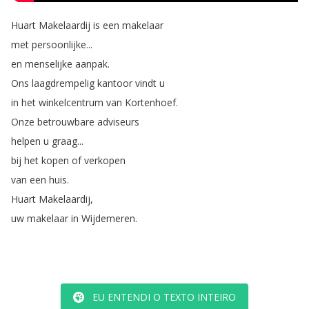
Huart
Makelaardij
is
een
makelaar
met
persoonlijke
...
en
menselijke
aanpak
.
Ons
laagdrempelig
kantoor
vindt
u
in
het
winkelcentrum
van
Kortenhoef
.
Onze
betrouwbare
adviseurs
helpen
u
graag
...
bij
het
kopen
of
verkopen
van
een
huis
.
Huart
Makelaardij
,
uw
makelaar
in
Wijdemeren
.
EU ENTENDI O TEXTO INTEIRO