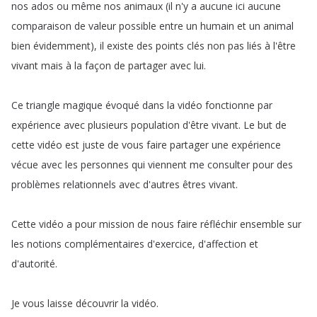
nos
ados
ou
même
nos
animaux
(
il
n'y
a
aucune
ici
aucune
comparaison
de
valeur
possible
entre
un
humain
et
un
animal
bien
évidemment
),
il
existe
des
points
clés
non
pas
liés
à
l'être
vivant
mais
à
la
façon
de
partager
avec
lui
.
Ce
triangle
magique
évoqué
dans
la
vidéo
fonctionne
par
expérience
avec
plusieurs
population
d'être
vivant
.
Le
but
de
cette
vidéo
est
juste
de
vous
faire
partager
une
expérience
vécue
avec
les
personnes
qui
viennent
me
consulter
pour
des
problèmes
relationnels
avec
d'autres
êtres
vivant
.
Cette
vidéo
a
pour
mission
de
nous
faire
réfléchir
ensemble
sur
les
notions
complémentaires
d'exercice
,
d'affection
et
d'autorité
.
Je
vous
laisse
découvrir
la
vidéo
.