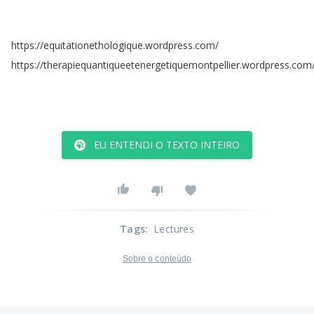
https
://
equitationethologique
.
wordpress
.
com
/
https
://
therapiequantiqueetenergetiquemontpellier
.
wordpress
.
com
EU ENTENDI O TEXTO INTEIRO
Tags
:
Lectures
Sobre o conteúdo