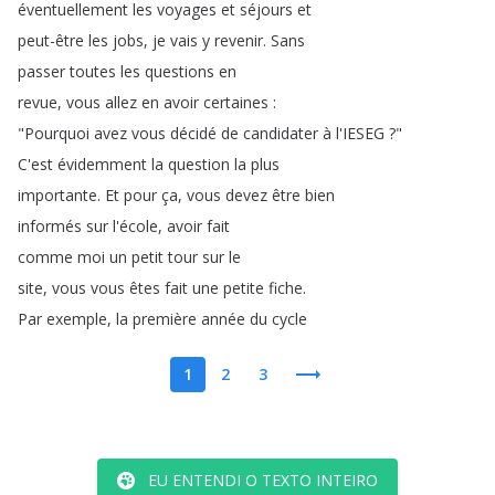
éventuellement
les
voyages
et
séjours
et
peut-être
les
jobs
,
je
vais
y
revenir
.
Sans
passer
toutes
les
questions
en
revue
,
vous
allez
en
avoir
certaines
:
"
Pourquoi
avez
vous
décidé
de
candidater
à
l'IESEG
?"
C'est
évidemment
la
question
la
plus
importante
.
Et
pour
ça
,
vous
devez
être
bien
informés
sur
l'école
,
avoir
fait
comme
moi
un
petit
tour
sur
le
site
,
vous
vous
êtes
fait
une
petite
fiche
.
Par
exemple
,
la
première
année
du
cycle
1
2
3
EU ENTENDI O TEXTO INTEIRO