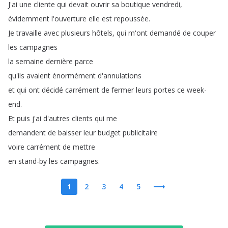
J'ai
une
cliente
qui
devait
ouvrir
sa
boutique
vendredi
,
évidemment
l'ouverture
elle
est
repoussée
.
Je
travaille
avec
plusieurs
hôtels
,
qui
m'ont
demandé
de
couper
les
campagnes
la
semaine
dernière
parce
qu'ils
avaient
énormément
d'annulations
et
qui
ont
décidé
carrément
de
fermer
leurs
portes
ce
week-
end
.
Et
puis
j'ai
d'autres
clients
qui
me
demandent
de
baisser
leur
budget
publicitaire
voire
carrément
de
mettre
en
stand-by
les
campagnes
.
1
2
3
4
5