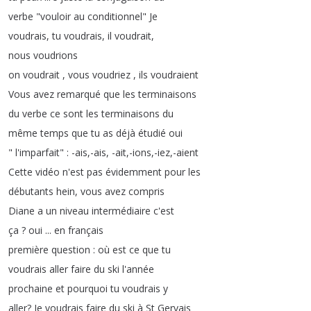
verbe
"
vouloir
au
conditionnel
"
Je
voudrais
,
tu
voudrais
,
il
voudrait
,
nous
voudrions
on
voudrait
,
vous
voudriez
,
ils
voudraient
Vous
avez
remarqué
que
les
terminaisons
du
verbe
ce
sont
les
terminaisons
du
même
temps
que
tu
as
déjà
étudié
oui
"
l'imparfait
" : -ais
,-ais
, -ait
,-ions
,-iez
,-aient
Cette
vidéo
n'est
pas
évidemment
pour
les
débutants
hein
,
vous
avez
compris
Diane
a
un
niveau
intermédiaire
c'est
ça
?
oui
...
en
français
première
question
:
où
est
ce
que
tu
voudrais
aller
faire
du
ski
l'année
prochaine
et
pourquoi
tu
voudrais
y
aller
?
Je
voudrais
faire
du
ski
à
St
Gervais