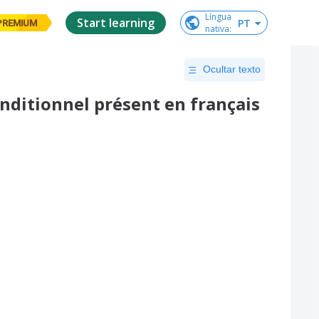
Língua

Start learning
PT
PREMIUM
nativa
:
Ocultar texto
onditionnel présent en français