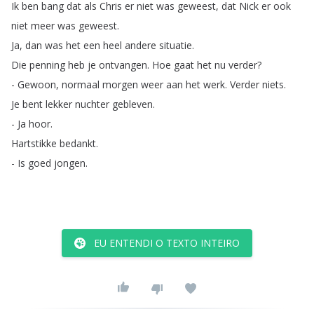
Ik
ben
bang
dat
als
Chris
er
niet
was
geweest
,
dat
Nick
er
ook
niet
meer
was
geweest
.
Ja
,
dan
was
het
een
heel
andere
situatie
.
Die
penning
heb
je
ontvangen
.
Hoe
gaat
het
nu
verder
?
-
Gewoon
,
normaal
morgen
weer
aan
het
werk
.
Verder
niets
.
Je
bent
lekker
nuchter
gebleven
.
-
Ja
hoor
.
Hartstikke
bedankt
.
-
Is
goed
jongen
.
EU ENTENDI O TEXTO INTEIRO