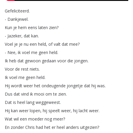
Gefeliciteerd
.
-
Dankjewel
.
Kun
je
hem
eens
laten
zien
?
-
Jazeker
,
dat
kan
.
Voel
je
je
nu
een
held
,
of
valt
dat
mee
?
-
Nee
,
ik
voel
me
geen
held
.
Ik
heb
dat
gewoon
gedaan
voor
die
jongen
.
Voor
de
rest
niets
.
Ik
voel
me
geen
held
.
Hij
wordt
weer
het
ondeugende
jongetje
dat
hij
was
.
Dus
dat
vind
ik
mooi
om
te
zien
.
Dat
is
heel
lang
weggeweest
.
Hij
kan
weer
lopen
,
hij
speelt
weer
,
hij
lacht
weer
.
Wat
wil
een
moeder
nog
meer
?
En
zonder
Chris
had
het
er
heel
anders
uitgezien
?