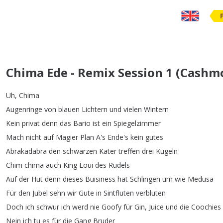
Chima Ede - Remix Session 1 (Cashm
Uh
,
Chima
Augenringe
von
blauen
Lichtern
und
vielen
Wintern
Kein
privat
denn
das
Bario
ist
ein
Spiegelzimmer
Mach
nicht
auf
Magier
Plan
A's
Ende's
kein
gutes
Abrakadabra
den
schwarzen
Kater
treffen
drei
Kugeln
Chim
chima
auch
King
Loui
des
Rudels
Auf
der
Hut
denn
dieses
Buisiness
hat
Schlingen
um
wie
Medusa
Für
den
Jubel
sehn
wir
Gute
in
Sintfluten
verbluten
Doch
ich
schwur
ich
werd
nie
Goofy
für
Gin
,
Juice
und
die
Coochies
Nein
ich
tu
es
für
die
Gang
Bruder