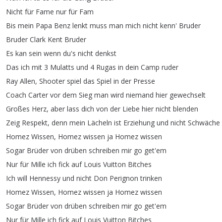
Nicht
für
Fame
nur
für
Fam
Bis
mein
Papa
Benz
lenkt
muss
man
mich
nicht
kenn'
Bruder
Bruder
Clark
Kent
Bruder
Es
kan
sein
wenn
du's
nicht
denkst
Das
ich
mit
3
Mulatts
und
4
Rugas
in
dein
Camp
ruder
Ray
Allen
,
Shooter
spiel
das
Spiel
in
der
Presse
Coach
Carter
vor
dem
Sieg
man
wird
niemand
hier
gewechselt
Großes
Herz
,
aber
lass
dich
von
der
Liebe
hier
nicht
blenden
Zeig
Respekt
,
denn
mein
Lächeln
ist
Erziehung
und
nicht
Schwäche
Homez
Wissen
,
Homez
wissen
ja
Homez
wissen
Sogar
Brüder
von
drüben
schreiben
mir
go
get'em
Nur
für
Mille
ich
fick
auf
Louis
Vuitton
Bitches
Ich
will
Hennessy
und
nicht
Don
Perignon
trinken
Homez
Wissen
,
Homez
wissen
ja
Homez
wissen
Sogar
Brüder
von
drüben
schreiben
mir
go
get'em
Nur
für
Mille
ich
fick
auf
Louis
Vuitton
Bitches