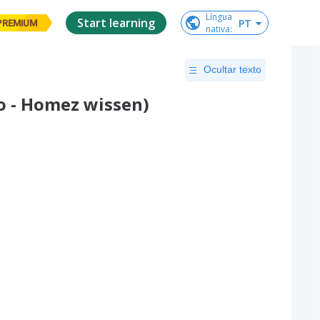
Língua

Start learning
PT
PREMIUM
nativa
:
Ocultar texto
o - Homez wissen)