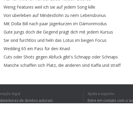
Wenig
Features
weil
ich
sie
auf
jedem
Song
kille
Von
überleben
auf
Mindestlohn
zu
nem
Lebensbonus
Mit
Dolla
Bill
nach
paar
Jägerkurzen
im
Dämonmodus
Gute
Jungs
doch
die
Gegend
prägt
dich
mit
jedem
Kursus
Sie
sind
furchtlos
und
heln
das
Lotus
im
beigen
Focus
Wedding
65
ein
Pass
für
den
Knast
Cuts
oder
Shots
gegen
Abfuck
gibt's
Schnapp
oder
Schnaps
Manche
schaffen
sich
Platz
,
die
anderen
sind
Kaffa
und
straff
rmação legal
Ajuda e suporte
1
2
 detentores de direitos autorais
Entre em contato com o s
tica de Privacidade
Perguntas Frequentes
rdo de usuário
EU ENTENDI O TE