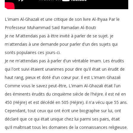
L'imam
Al-Ghazali
et
une
critique
de
son
livre
Al-Ihyaa
Par
le
Professeur
Muhammad
Said
Ramadan
Al-Bouti
Je
ne
M'attendais
pas
à
être
invité
à
parler
de
se
sujet
.
je
m'attendais
à
une
demande
pour
parler
d'un
des
sujets
qui
sonts
populaires
ces
jours-ci
.
Je
ne
m'attendais
pas
à
parler
d'un
véritable
Imam
.
Les
érudits
qui
l'ont
suivi
étaient
unanimes
pour
dire
qu'il
était
un
érudit
de
haut
rang
,
pieux
et
doté
d'un
cœur
pur
.
Il
est
L'imam
Ghazali
Comme
vous
le
savez
peut-être
,
L'imam
Al-Ghazali
était
l'un
des
éminents
érudits
du
cinquième
siècle
de
l'héjire
.
il
est
né
en
450 (
Héjire
)
et
est
décédé
en
505 (
Héjire
).
il
n'a
vécu
que
55
ans
.
Cependant
,
tout
ceux
qui
ont
écrit
une
biographie
sur
lui
,
ont
déclaré
que
ce
qui
était
unique
chez
lui
parmi
ses
pairs
,
était
qu'il
maîtrisait
tous
les
domaines
de
la
connaissances
religieuse
.