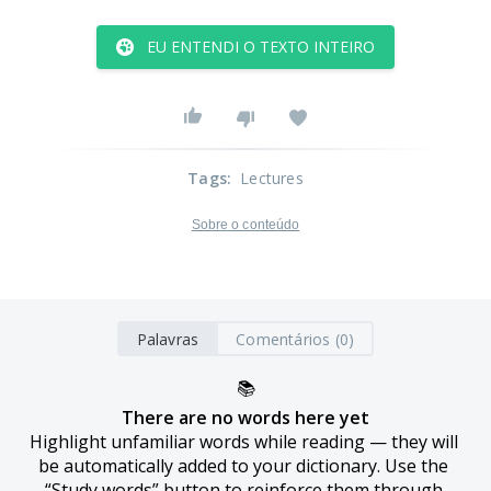
EU ENTENDI O TEXTO INTEIRO
Tags
:
Lectures
Sobre o conteúdo
Palavras
Comentários (0)
📚
There are no words here yet
Highlight unfamiliar words while reading — they will 
be automatically added to your dictionary. Use the 
“Study words” button to reinforce them through 