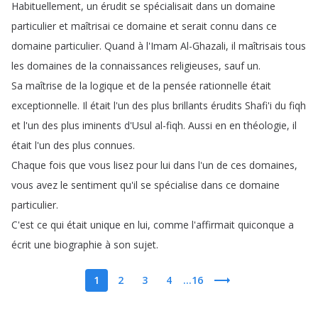
Habituellement
,
un
érudit
se
spécialisait
dans
un
domaine
particulier
et
maîtrisai
ce
domaine
et
serait
connu
dans
ce
domaine
particulier
.
Quand
à
l'Imam
Al-Ghazali
,
il
maîtrisais
tous
les
domaines
de
la
connaissances
religieuses
,
sauf
un
.
Sa
maîtrise
de
la
logique
et
de
la
pensée
rationnelle
était
exceptionnelle
.
Il
était
l'un
des
plus
brillants
érudits
Shafi'i
du
fiqh
et
l'un
des
plus
iminents
d'Usul
al-fiqh
.
Aussi
en
en
théologie
,
il
était
l'un
des
plus
connues
.
Chaque
fois
que
vous
lisez
pour
lui
dans
l'un
de
ces
domaines
,
vous
avez
le
sentiment
qu'il
se
spécialise
dans
ce
domaine
particulier
.
C'est
ce
qui
était
unique
en
lui
,
comme
l'affirmait
quiconque
a
écrit
une
biographie
à
son
sujet
.
1
2
3
4
...16