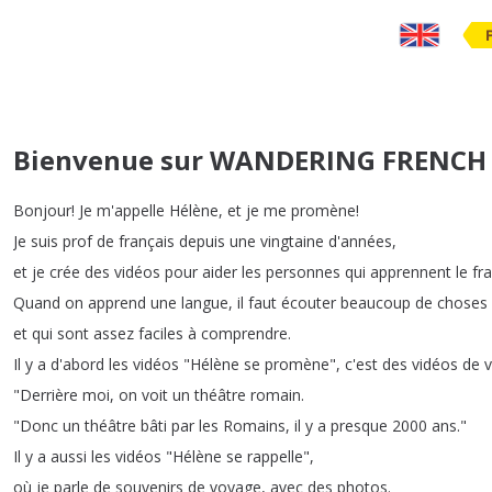
Bienvenue sur WANDERING FRENCH
Bonjour
!
Je
m'appelle
Hélène
,
et
je
me
promène
!
Je
suis
prof
de
français
depuis
une
vingtaine
d'années
,
et
je
crée
des
vidéos
pour
aider
les
personnes
qui
apprennent
le
fr
Quand
on
apprend
une
langue
,
il
faut
écouter
beaucoup
de
choses
et
qui
sont
assez
faciles
à
comprendre
.
Il
y
a
d'abord
les
vidéos
"
Hélène
se
promène
",
c'est
des
vidéos
de
"
Derrière
moi
,
on
voit
un
théâtre
romain
.
"
Donc
un
théâtre
bâti
par
les
Romains
,
il
y
a
presque
2000
ans
."
Il
y
a
aussi
les
vidéos
"
Hélène
se
rappelle
",
où
je
parle
de
souvenirs
de
voyage
,
avec
des
photos
.