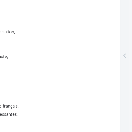
ciation
,
nute
,
e
français
,
ressantes
.