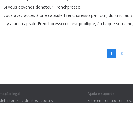
Si
vous
devenez
donateur
Frenchpresso
,
vous
avez
accès
à
une
capsule
Frenchpresso
par
jour
,
du
lundi
au
v
Il
y
a
une
capsule
Frenchpresso
qui
est
publique
,
à
chaque
semaine
1
2
EU ENTENDI O TE
rmação legal
Ajuda e suporte
 detentores de direitos autorais
Entre em contato com o s
tica de Privacidade
Perguntas Frequentes
rdo de usuário