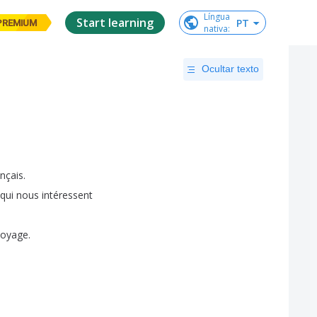
Língua

Start learning
PT
PREMIUM
nativa
:
Ocultar texto
ançais
.
qui
nous
intéressent
voyage
.