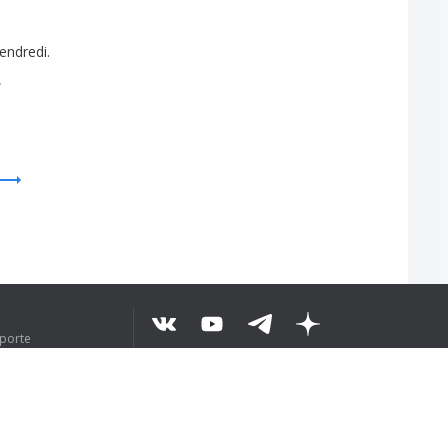
endredi
.
,
XTO INTEIRO
uporte