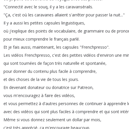
"
Connecté
avec
le
souq
,
il
y
a
les
caravansérails
.
"
Ça
,
c'est
où
les
caravanes
allaient
s'arrêter
pour
passer
la
nuit
..."
Il
y
a
aussi
les
petites
capsules
linguistiques
,
où
j'explique
des
points
de
vocabulaire
,
de
grammaire
ou
de
pronon
pour
mieux
comprendre
le
français
parlé
.
Et
je
fais
aussi
,
maintenant
,
les
capsules
"
Frenchpresso
".
Les
vidéos
Frenchpresso
,
c'est
des
petites
vidéos
d'environ
une
mi
qui
sont
tournées
de
façon
très
naturelle
et
spontanée
,
pour
donner
du
contenu
plus
facile
à
comprendre
,
et
des
choses
de
la
vie
de
tous
les
jours
.
En
devenant
donateur
ou
donatrice
sur
Patreon
,
vous
m'encouragez
à
faire
des
vidéos
,
et
vous
permettez
à
d'autres
personnes
de
continuer
à
apprendre
l
avec
des
vidéos
qui
sont
plus
faciles
à
comprendre
et
qui
sont
inté
Même
si
vous
donnez
seulement
un
dollar
par
mois
,
c'est
très
apprécié
,
ça
m'encourage
beaucoup
.