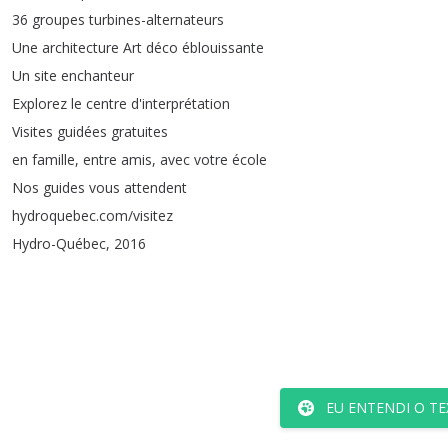
36
groupes
turbines-alternateurs
Une
architecture
Art
déco
éblouissante
Un
site
enchanteur
Explorez
le
centre
d'interprétation
Visites
guidées
gratuites
en
famille
,
entre
amis
,
avec
votre
école
Nos
guides
vous
attendent
hydroquebec
.
com
/
visitez
Hydro-Québec
, 2016
EU ENTENDI O TE