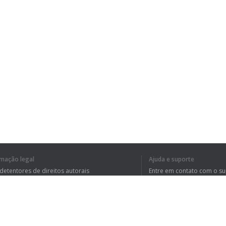
rmação legal
Ajuda e suporte
 detentores de direitos autorais
Entre em contato com o s
tica de Privacidade
Perguntas Frequentes
rdo de usuário