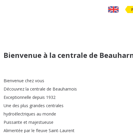
Bienvenue à la centrale de Beauharn
Bienvenue
chez
vous
Découvrez
la
centrale
de
Beauharnois
Exceptionnelle
depuis
1932
Une
des
plus
grandes
centrales
hydroélectriques
au
monde
Puissante
et
majestueuse
Alimentée
par
le
fleuve
Saint-Laurent