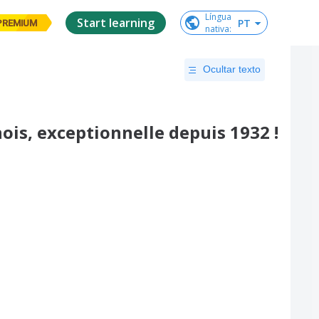
Língua

Start learning
PT
PREMIUM
nativa
:
Ocultar texto
ois, exceptionnelle depuis 1932 !