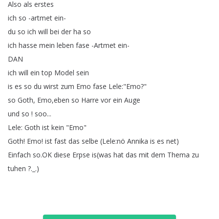
Also
als
erstes
ich
so
-artmet
ein-
du
so
ich
will
bei
der
ha
so
ich
hasse
mein
leben
fase
-Artmet
ein-
DAN
ich
will
ein
top
Model
sein
is
es
so
du
wirst
zum
Emo
fase
Lele
:"
Emo
?"
so
Goth
,
Emo
,
eben
so
Harre
vor
ein
Auge
und
so
!
soo
...
Lele
:
Goth
ist
kein
"
Emo
"
Goth
!
Emo
!
ist
fast
das
selbe
(
Lele
:
nö
Annika
is
es
net
)
Einfach
so
.
OK
diese
Erpse
is
(
was
hat
das
mit
dem
Thema
zu
tuhen
?._.)