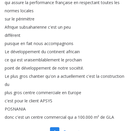
qui
assure
la
performance
française
en
respectant
toutes
les
normes
locales
sur
le
périmètre
Afrique
subsaharienne
c'est
un
peu
différent
puisque
en
fait
nous
accompagnons
Le
développement
du
continent
africain
ce
qui
est
vraisemblablement
le
prochain
point
de
développement
de
notre
société
.
Le
plus
gros
chantier
qu'on
a
actuellement
c'est
la
construction
du
plus
gros
centre
commerciale
en
Europe
c'est
pour
le
client
APSYS
POSNANIA
donc
c'est
un
centre
commercial
qui
a
100.000
m²
de
GLA