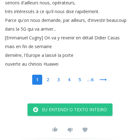
serions
d'ailleurs
nous
,
opérateurs
,
très
intéressés
à
ce
qu'il
nous
dise
rapidement
.
Parce
qu'on
nous
demande
,
par
ailleurs
,
d'investir
beaucoup
dans
la
5G
qui
va
arriver
...
[
Emmanuel
Cugny
]
On
va
y
revenir
en
détail
Didier
Casas
mais
en
fin
de
semaine
dernière
,
l'Europe
a
laissé
la
porte
ouverte
au
chinois
Huawei
1
2
3
4
5
...6
EU ENTENDI O TEXTO INTEIRO