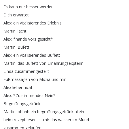
Es
kann
nur
besser
werden
...
Dich
erwartet
Alex
:
ein
vitalisierendes
Erlebnis
Martin
:
lacht
Alex
: *
hände
vors
gesicht
*
Martin
:
Bufett
Alex
:
ein
vitalisierendes
Buffett
Martin
:
das
Buffett
von
Ernährungsexpterin
Linda
zusammengestellt
Fußmassagen
von
Micha
und
mir
.
Alex
lieber
nicht
.
Alex
: *
Zustimmendes
Nein
*
Begrüßungsgetränk
Martin
:
ohhhh
ein
begrüßungsgetränk
allein
beim
rezept
lesen
ist
mir
das
wasser
im
Mund
zusammen
gelaufen