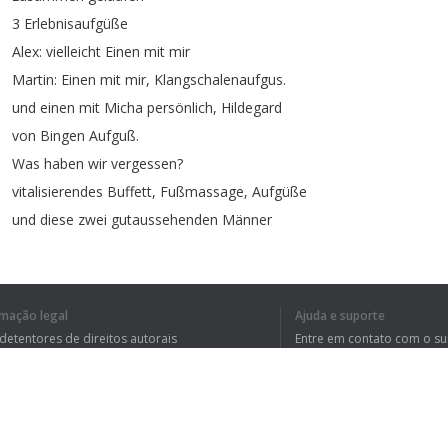
3
Erlebnisaufgüße
Alex
:
vielleicht
Einen
mit
mir
Martin
:
Einen
mit
mir
,
Klangschalenaufgus
.
und
einen
mit
Micha
persönlich
,
Hildegard
von
Bingen
Aufguß
.
Was
haben
wir
vergessen
?
vitalisierendes
Buffett
,
Fußmassage
,
Aufgüße
und
diese
zwei
gutaussehenden
Männer
Alex
: 18
bis
23
Uhr
am
Samstag
den
11.03.
Martin
:
bis
morgen
abend
-
nur
noch
10
freie
plätze
(
stand
09.03.2017)
rmação legal
Ajuda e suporte
Facebook
?
5€
sparen
indem
Du
RSVP
bei
der
 detentores de direitos autorais
Entre em contato com o s
Veranstaltung
auf
Teilnehmen
klickst
tica de Privacidade
Perguntas Frequentes
rdo de usuário
Bis
morgen
Abend
-
Wir
freuen
uns
auf
DICH