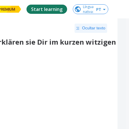
Língua

Start learning
PT
PREMIUM
nativa
:
Ocultar texto
klären sie Dir im kurzen witzigen