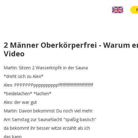
2 Männer Oberkörperfrei - Warum er
Video
Martin
:
Sitzen
2
Wasserköpfe
in
der
Sauna
*
dreht
sich
zu
Alex
*
Alex
:
PPPPPPPppppppppppfffffffffffffffffffffffff
*
beidelachen
* *
lachen
*
Alex
:
der
war
gut
Martin
:
Davon
bekommst
Du
noch
viel
mehr
.
Am
Samstag
zur
SaunaNacht
"
spaßig
basisch
"
da
bekommt
ihr
besser
witze
erzählt
als
ich
das
kann
.