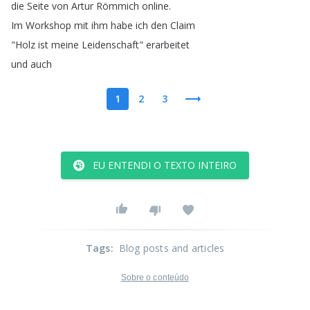
die
Seite
von
Artur
Römmich
online
.
Im
Workshop
mit
ihm
habe
ich
den
Claim
"
Holz
ist
meine
Leidenschaft
"
erarbeitet
und
auch
1
2
3
EU ENTENDI O TEXTO INTEIRO
Tags
:
Blog posts and articles
Sobre o conteúdo